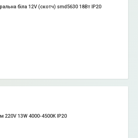
тральна біла 12V (скотч) smd5630 18Вт IP20
см 220V 13W 4000-4500К IP20