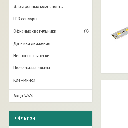
Электронные компоненты
LED сенсоры
Офисные светильники
Датчики движения
Неоновые вывески
Настольные лампы
Клеммники
Акції %%%
Фільтри