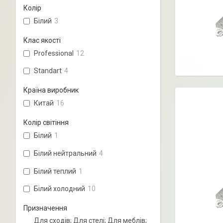
Колір
Білий
3
Клас якості
Professional
12
Standart
4
Країна виробник
Китай
16
Колір світіння
Білий
1
Білий нейтральний
4
Білий теплий
1
Білий холодний
10
Призначення
Для сходів; Для стелі; Для меблів;