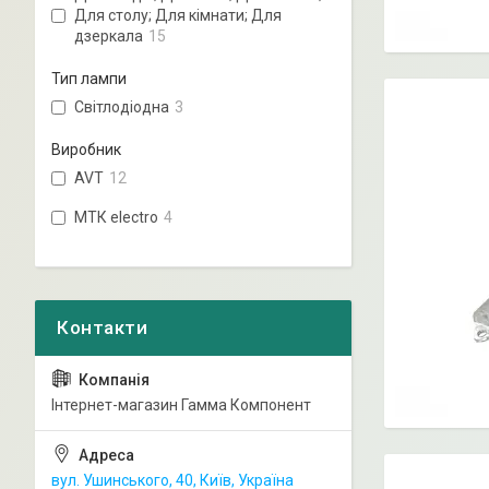
Для столу; Для кімнати; Для
дзеркала
15
Тип лампи
Світлодіодна
3
Виробник
AVT
12
МТК electro
4
Інтернет-магазин Гамма Компонент
вул. Ушинського, 40, Київ, Україна