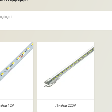
лодіодні
нійки 12V
Лінійки 220V