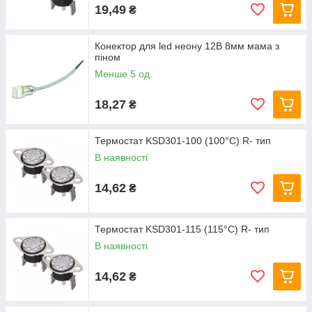
19,49
₴
Конектор для led неону 12В 8мм мама з
піном
Менше 5 од.
18,27
₴
Термостат KSD301-100 (100°C) R- тип
В наявності
14,62
₴
Термостат KSD301-115 (115°C) R- тип
В наявності
14,62
₴