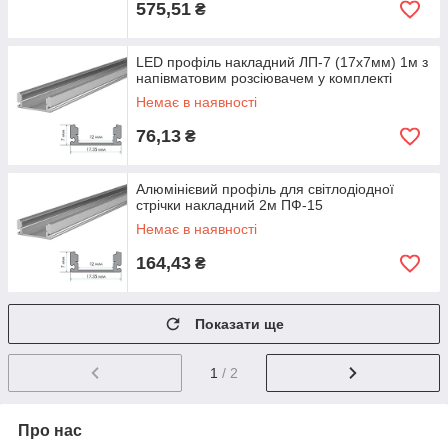
575,51
₴
LED профіль накладний ЛП-7 (17х7мм) 1м з
напівматовим розсіювачем у комплекті
Немає в наявності
76,13
₴
Алюмінієвий профіль для світлодіодної
стрічки накладний 2м ПФ-15
Немає в наявності
164,43
₴
Показати ще
1
/ 2
Про нас