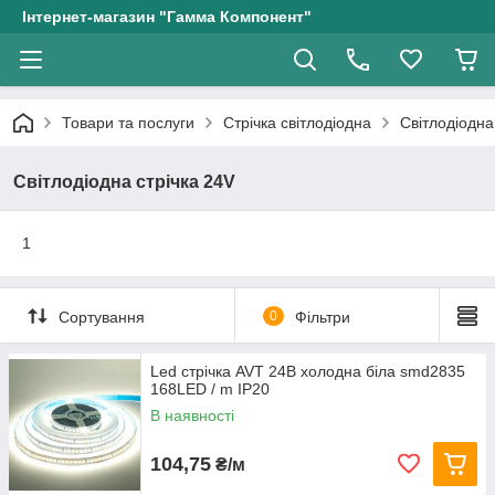
Інтернет-магазин "Гамма Компонент"
Товари та послуги
Стрічка світлодіодна
Світлодіодна
Світлодіодна стрічка 24V
1
Сортування
0
Фільтри
Led стрічка AVT 24В холодна біла smd2835
168LED / m IP20
В наявності
104,75
₴/м