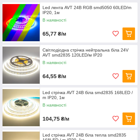
Led лента AVT 24В RGB smd5050 60LED/m
IP20, 1м
В наявності
65,77
₴/м
Світлодіодна стрічка нейтральна біла 24V
AVT smd2835 120LED/м IP20
В наявності
64,55
₴/м
Led стрічка AVT 24В біла smd2835 168LED /
m IP20, 1м
В наявності
104,75
₴/м
Led стрічка AVT 24В біла тепла smd2835