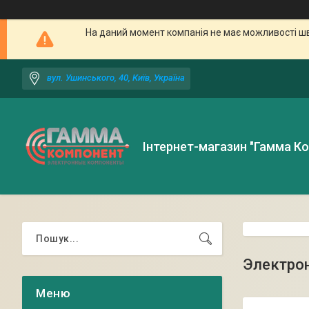
На даний момент компанія не має можливості шв
вул. Ушинського, 40, Київ, Україна
Інтернет-магазин "Гамма К
Электро