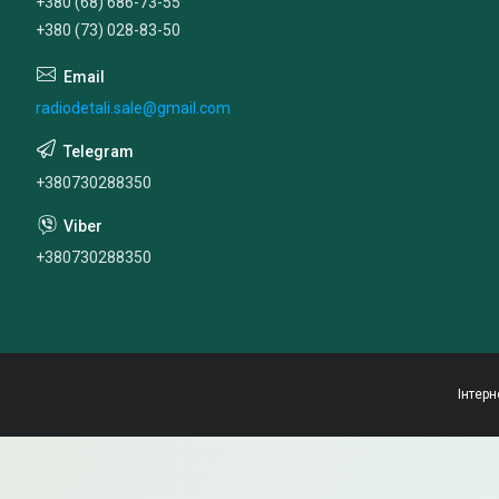
+380 (68) 686-73-55
+380 (73) 028-83-50
radiodetali.sale@gmail.com
+380730288350
+380730288350