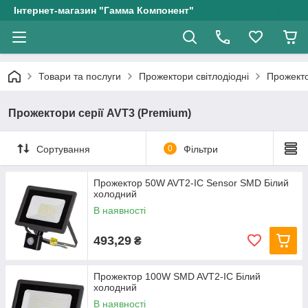
Інтернет-магазин "Гамма Компонент"
Товари та послуги
Прожектори світлодіодні
Прожекто
Прожектори серії AVT3 (Premium)
Сортування
0
Фільтри
Прожектор 50W AVT2-IC Sensor SMD Білий
холодний
В наявності
493,29
₴
Прожектор 100W SMD AVT2-IC Білий
холодний
В наявності