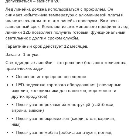
допускається – захист IP20.
Лед линейка должна использоваться с профилем. Он
снимает избыточную температуру с алюминиевой платы и
является залогом того, что линейка прослужит Вам весь
заявленный срок. Комплект из алюминиевого профиля и лед
линейки 12В позволяет получить готовый, функциональный
светильник с долгим сроком службы.
Гарантийный срок действует 12 месяцев.
Заказ от 1 штуки.
Светодиодные линейки – это решение большого количества
практических задач:
Основное интерьерное освещение
LED-подсветка торгового оборудования (ювелирные
изделия, холодильники для напитков, мороженого и
других продуктов)
Підсвічування рекламних конструкцій (лайтбокси,
вітрини, вивіски)
Підсвічування окремих зон (сходи, стелі, карнизи,
ніші)
Підсвічування меблів (робоча зона кухні, полиці,