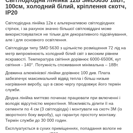
100см, холодний білий, кріплення скотч,
IP20
Світлодіодна лінійка 12в є альтернативою світлодіодних
стрічок, і за рахунок значно більшої світловіддачі може
використовуватися не тільки для декоративного підсвічування,
але і для основного освітлення.
Світлодіоди типу SMD 5630 з щільністю розміщення 72 лід на
метр випромінюють холодний білий світ з високим рівнем
яскравості. Температура світіння дорівнює 6000-6500К, кут
світіння - 140°. Потужність споживання мінімальна – 18Вт.
Довжина алюмінієвої лінійки дорівнює 100 див. Плата
забезпечує максимальний відвід тепла і більш низьке
нагрівання виробу, що в свою чергу продовжує його термін
служби.
Діодна лінійка миттєво починає працювати при включенні і
володіє відсутністю мерехтіння. Можливість ділити її на
сегменти по 4 см (3 світлодіода) і монтувати на скотч 3М (із
зворотного боку виробу), що гарантує простоту монтажу.
Термін служби до 30 000 годин.
Експлуатується в сухих приміщеннях, попадання вологи не