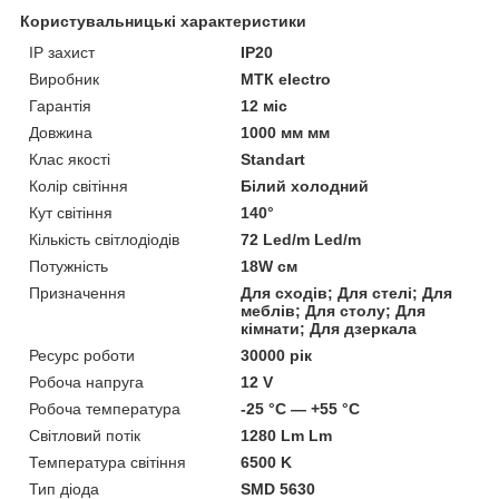
Користувальницькі характеристики
IP захист
IP20
Виробник
МТК electro
Гарантія
12 міс
Довжина
1000 мм мм
Клас якості
Standart
Колір світіння
Білий холодний
Кут світіння
140°
Кількість світлодіодів
72 Led/m Led/m
Потужність
18W см
Призначення
Для сходів; Для стелі; Для
меблів; Для столу; Для
кімнати; Для дзеркала
Ресурс роботи
30000 рік
Робоча напруга
12 V
Робоча температура
-25 °C — +55 °C
Світловий потік
1280 Lm Lm
Температура світіння
6500 K
Тип діода
SMD 5630