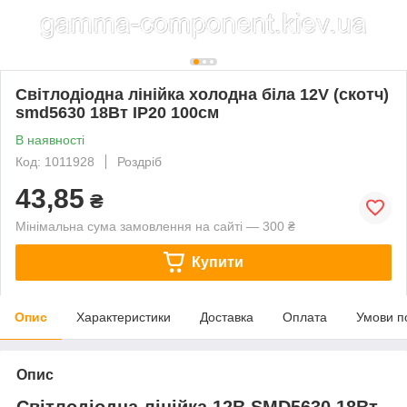
Світлодіодна лінійка холодна біла 12V (скотч)
smd5630 18Вт IP20 100см
В наявності
Код: 1011928
Роздріб
43,85
₴
Мінімальна сума замовлення на сайті — 300 ₴
Купити
Опис
Характеристики
Доставка
Оплата
Умови п
Опис
Світлодіодна лінійка 12В SMD5630 18Вт,