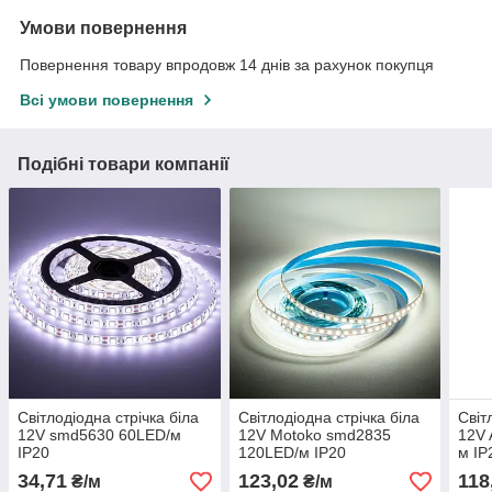
Умови повернення
Повернення товару впродовж 14 днів за рахунок покупця
Всі умови повернення
Подібні товари компанії
Світлодіодна стрічка біла
Світлодіодна стрічка біла
Світ
12V smd5630 60LED/м
12V Motoko smd2835
12V 
IP20
120LED/м IP20
м IP
34,71
123,02
118
₴/м
₴/м