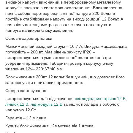
вихідної напруги виконаний в перфорованому металевому
корпусі з пасивною системою охолодження. Блок живлення
являє собою перетворювач змінної напруги 220 Вольт в
постійне стабілізовану напругу на виході (output) 12 Вольт. А
наявність потенціометра дозволяє точно налаштувати
напруга на виході блоку живлення.
Основні характеристики
Максимальний вихідний струм – 16,7 А. Вихідна максимальна
потужність – 200 вт. Має рівень захисту IP20 –
використовується в умовах зниженої вологості повітря
усередині приміщень. Габаритні розміри корпусу блоку
живлення 12v– 220*67*40 мм.
Блок живлення 200вт 12 вольт безшумний, що дозволяє його
застосовувати в житлових приміщеннях.
Сфера застосування:
використовується для підключення
світлодіодних стрічок 12 В
,
лінійок 12 В
,
лід модулів 12 В
та інших приладів з робочою
напругою 12 Ст.
Гарантія – 12 місяців.
Купити блок живлення 12в можна від 1 штуки.