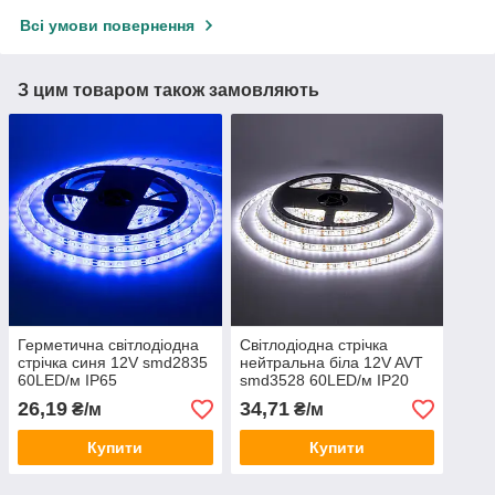
Всі умови повернення
З цим товаром також замовляють
Герметична світлодіодна
Світлодіодна стрічка
стрічка синя 12V smd2835
нейтральна біла 12V AVT
60LED/м IP65
smd3528 60LED/м IP20
26,19
34,71
₴/м
₴/м
Купити
Купити