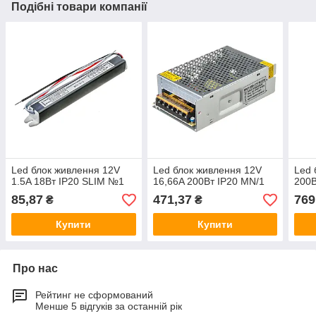
Подібні товари компанії
Led блок живлення 12V
Led блок живлення 12V
Led 
1.5A 18Вт IP20 SLIM №1
16,66A 200Вт IP20 MN/1
200В
85,87
471,37
769
₴
₴
Купити
Купити
Про нас
Рейтинг не сформований
Менше 5 відгуків за останній рік