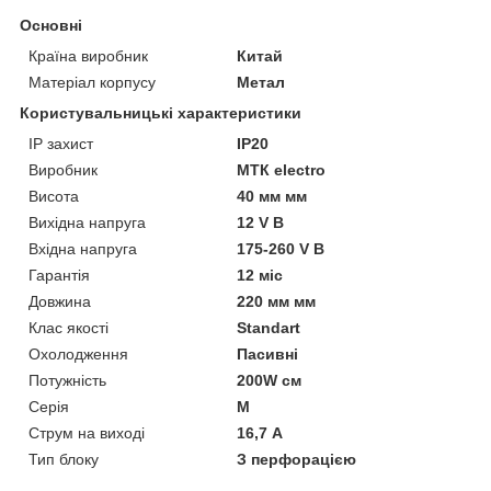
Основні
Країна виробник
Китай
Матеріал корпусу
Метал
Користувальницькі характеристики
IP захист
IP20
Виробник
МТК electro
Висота
40 мм мм
Вихідна напруга
12 V В
Вхідна напруга
175-260 V В
Гарантія
12 міс
Довжина
220 мм мм
Клас якості
Standart
Охолодження
Пасивні
Потужність
200W см
Серія
М
Струм на виході
16,7 А
Тип блоку
З перфорацією