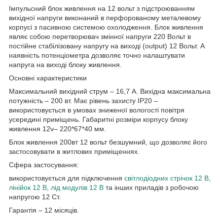
Імпульсний блок живлення на 12 вольт з підстроюванням
вихідної напруги виконаний в перфорованому металевому
корпусі з пасивною системою охолодження. Блок живлення
являє собою перетворювач змінної напруги 220 Вольт в
постійне стабілізовану напругу на виході (output) 12 Вольт. А
наявність потенціометра дозволяє точно налаштувати
напруга на виході блоку живлення.
Основні характеристики
Максимальний вихідний струм – 16,7 А. Вихідна максимальна
потужність – 200 вт. Має рівень захисту IP20 –
використовується в умовах зниженої вологості повітря
усередині приміщень. Габаритні розміри корпусу блоку
живлення 12v– 220*67*40 мм.
Блок живлення 200вт 12 вольт безшумний, що дозволяє його
застосовувати в житлових приміщеннях.
Сфера застосування:
використовується для підключення
світлодіодних стрічок 12 В
,
лінійок 12 В
,
лід модулів 12 В
та інших приладів з робочою
напругою 12 Ст.
Гарантія – 12 місяців.