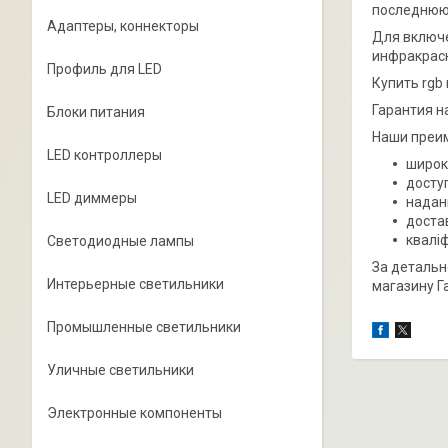
последнюю 
Адаптеры, коннекторы
Для включе
инфракрасн
Профиль для LED
Купить rgb
Гарантия на
Блоки питания
Наши преи
LED контроллеры
широк
досту
LED диммеры
наданн
достав
квалі
Светодиодные лампы
За детальн
Интерьерные светильники
магазину Г
Промышленные светильники
Уличные светильники
Электронные компоненты