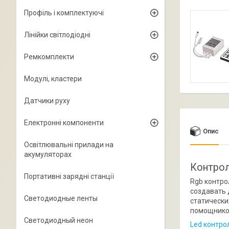
Профіль і комплектуючі
Лінійки світлодіодні
Ремкомплекти
Модулі, кластери
Датчики руху
Електронні компоненти
Опис
Освітлювальні прилади на
акумуляторах
Контроле
Портативні зарядні станції
Rgb контро
создавать 
Светодиодные ленты
статически
помощником
Светодиодный неон
Led контро