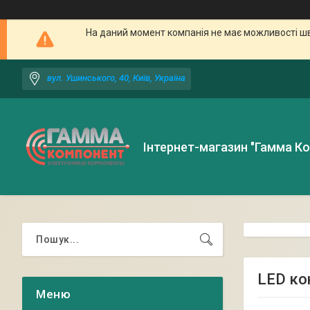
На даний момент компанія не має можливості шв
вул. Ушинського, 40, Київ, Україна
Інтернет-магазин "Гамма К
LED ко