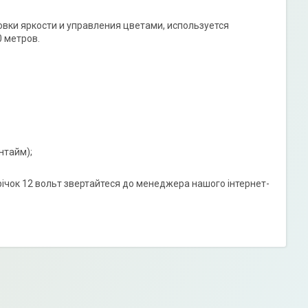
вки яркости и управления цветами, используется
0 метров.
нтайм);
трічок 12 вольт звертайтеся до менеджера нашого інтернет-