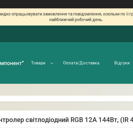
идко опрацьовувати замовлення та повідомлення, оскільки по її гр
найближчий робочий день.
омпонент"
Товари
Оплата/Доставка
Відгуки
нтролер світлодіодний RGB 12А 144Вт, (IR 