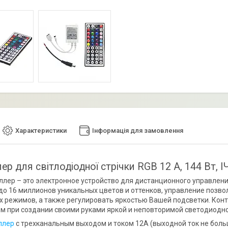
Характеристики
Інформація для замовлення
р для світлодіодної стрічки RGB 12 A, 144 Вт, І
ллер – это электронное устройство для дистанционного управлен
до 16 миллионов уникальных цветов и оттенков, управление позво
х режимов, а также регулировать яркостью Вашей подсветки. Кон
 при создании своими руками яркой и неповторимой светодиодно
ллер
с трехканальным выходом и током 12А (выходной ток не боль