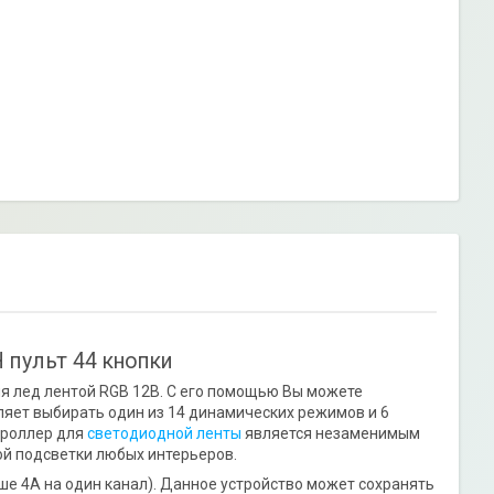
Ч пульт 44 кнопки
ия лед лентой RGB 12В. С его помощью Вы можете
ляет выбирать один из 14 динамических режимов и 6
троллер для
светодиодной ленты
является незаменимым
й подсветки любых интерьеров.
ше 4А на один канал). Данное устройство может сохранять