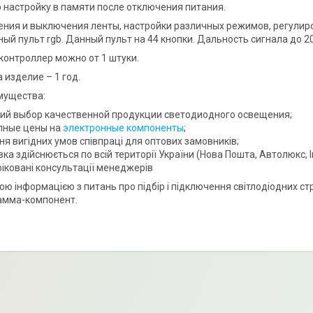
настройку в памяти после отключения питания.
ния и выключения ленты, настройки различных режимов, регулиро
ый пульт rgb. Данный пульт на 44 кнопки. Дальность сигнала до 2
 контроллер можно от 1 штуки.
 изделие – 1 год.
мущества:
ий выбор качественной продукции светодиодного освещения;
пные цены на
электронные компоненты
;
я вигідних умов співпраці для оптових замовників;
ка здійснюється по всій території України (Нова Пошта, Автолюкс, І
фіковані консультації менеджерів
ою інформацією з питань про підбір і підключення світлодіодних с
амма-компонент.