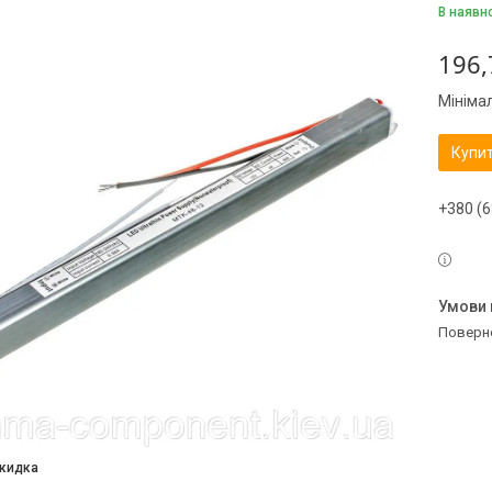
В наявн
196,
Мініма
Купи
+380 (6
поверн
скидка