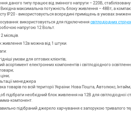
ння даного типу працює від змінного напруги – 220В, стабілізовану
. Вихідна максимальна потужність блоку живлення – 48Вт, а компакт
сту IP20 - використовується всередині приміщень в умовах зниженої
осування: використовується для підключення
світлодіодних стрічо
 робочою напругою 12 Вольт.
12 місяців.
к живлення 12в можна від 1 штуки.
аги:
ідніші умови для оптових клієнтів;
ий асортимент електронних компонентів і світлодіодного освітленн
 товари;
 ціни;
льтації менеджера
ка товарів по всій території України: Нова Пошта, Автолюкс, Інтайм;
щоб підібрати необхідний блок живлення на 12В для світлодіодної с
амма-компонент.
правильно підібраний джерело харчування є запорукою тривалого тер