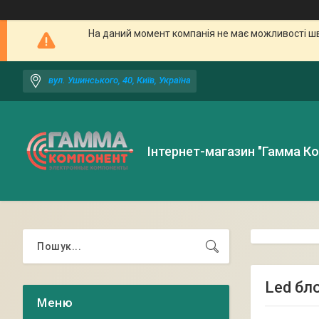
На даний момент компанія не має можливості шв
вул. Ушинського, 40, Київ, Україна
Інтернет-магазин "Гамма К
Led бл