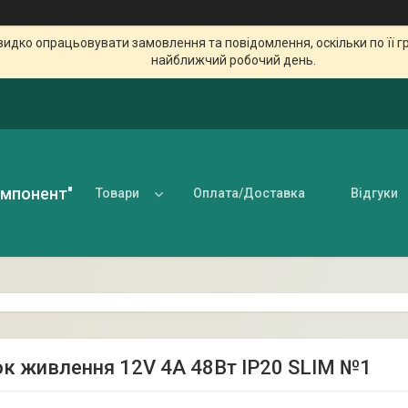
идко опрацьовувати замовлення та повідомлення, оскільки по її гр
найближчий робочий день.
омпонент"
Товари
Оплата/Доставка
Відгуки
ок живлення 12V 4A 48Вт IP20 SLIM №1