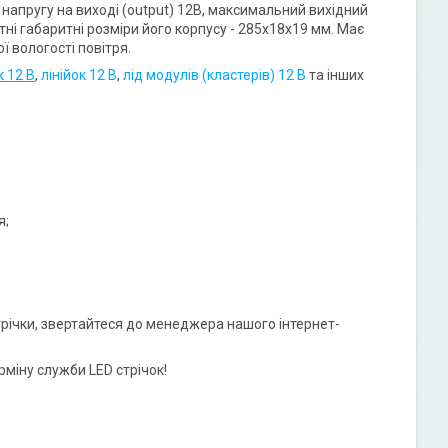
 напругу на виході (output) 12В, максимальний вихідний
ні габаритні розміри його корпусу - 285x18x19 мм. Має
 вологості повітря.
к 12 В
,
лінійок 12 В
,
лід модулів (кластерів) 12 В
та інших
я;
трічки, звертайтеся до менеджера нашого інтернет-
міну служби LED стрічок!