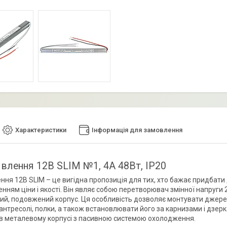
Характеристики
Інформація для замовлення
влення 12В SLIM №1, 4A 48Вт, IP20
ння 12В SLIM – це вигідна пропозиція для тих, хто бажає придба
нням ціни і якості. Він являє собою перетворювач змінної напруги 
ий, подовжений корпус. Ця особливість дозволяє монтувати джерел
, антресолі, полки, а також встановлювати його за карнизами і дз
в металевому корпусі з пасивною системою охолодження.