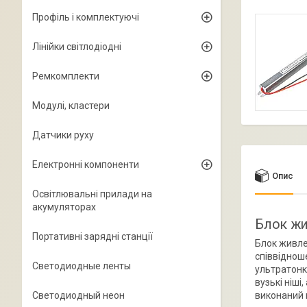
Профіль і комплектуючі
Лінійки світлодіодні
Ремкомплекти
Модулі, кластери
Датчики руху
Електронні компоненти
Опис
Освітлювальні прилади на
акумуляторах
Блок жи
Портативні зарядні станції
Блок живле
співвідноше
Светодиодные ленты
ультратонк
вузькі ніші
виконаний 
Светодиодный неон