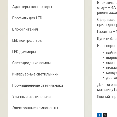
Блок живле
Адаптеры, коннекторы
струм – 4А
рівень захи
Профиль для LED
Сфера заст
приладів з
Блоки питания
Гарантія – 
Купити бло
LED контроллеры
Наші перев
LED диммеры
найвиг
широк
якісні
Светодиодные лампы
низькі
консу
Интерьерные светильники
достав
Для того, 
Промышленные светильники
магазину Г
Якісний і 
Уличные светильники
Электронные компоненты