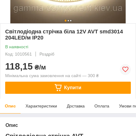
Світлодіодна стрічка біла 12V AVT smd3014
204LED/м IP20
В наявності
Код: 1010561
Роздріб
118,15
₴/м
Мінімальна сума замовлення на сайті — 300 ₴
Купити
Опис
Характеристики
Доставка
Оплата
Умови п
Опис
Світлодіодна стрічка AVT