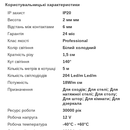
Користувальницькі характеристики
IP захист
IP20
Висота
2 мм мм
Відстань між контактами
6 мм
Гарантія
24 міс
Клас якості
Professional
Колір світіння
Білий холодний
Кратність різу
1,5 см
Кут світіння
140°
Кількість метрів в котушці
5 м
Кількість світлодіодів
204 Led/m Led/m
Потужність
18W/m см
Призначення
Для сходів; Для стелі; Для
натяжної стелі; Для столу;
Для штор; Для кімнати; Для
дзеркала
Ресурс роботи
30000 рік
Робоча напруга
12 V
Робоча температура
-40°С - +60°С