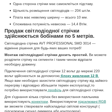
Одна сторона стрічки має самоклеїться підставу.
Щільність розміщення світлодіодів — 204 шт./м.
Плата має невелику ширину — всього 10 мм.
Споживана потужність невисока — 14,4 Вт/м.
Продаж світлодіодної стрічки
здійснюється бобінами по 5 метрів.
Світлодіодна стрічка AVT PROFESSIONAL SMD 3014 —
відмінне рішення для будь-яких ваших потреб!
Монтаж світлодіодної стрічки досить простий.
Ви можете
розділити стрічку на сегменти і таким чином відрізати
необхідну довжину.
Підключення світлодіодної стрічки 12 вольт до мережі 220
вольт здійснюється за допомогою
блоку живлення 12 В
.
Якщо вам необхідно захистити світлодіодну стрічку від зайвого
перегріву і відповідно збільшити термін експлуатації,то
потрібно використовувати
профіль
для світлодіодної стрічки.
Для з'єднання кілька стрічок без використання паяльника
використовують
конектори
. Використовуючи
підсилювачі RGB
ви зможете створювати найскладніші світлові конструкції (
підсилюючи сигнал диммера або контролера).