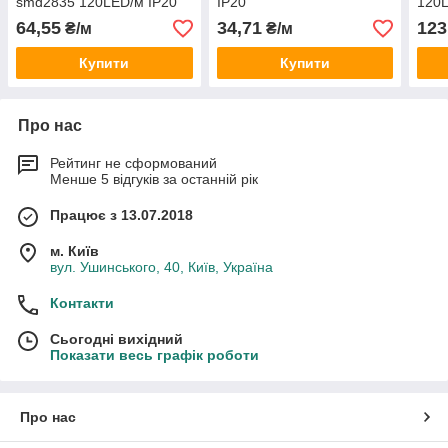
smd2835 120LED/м IP20
IP20
120L
64,55
34,71
123
₴/м
₴/м
Купити
Купити
Про нас
Рейтинг не сформований
Менше 5 відгуків за останній рік
Працює з 13.07.2018
м. Київ
вул. Ушинського, 40, Київ, Україна
Контакти
Сьогодні вихідний
Показати весь графік роботи
Про нас