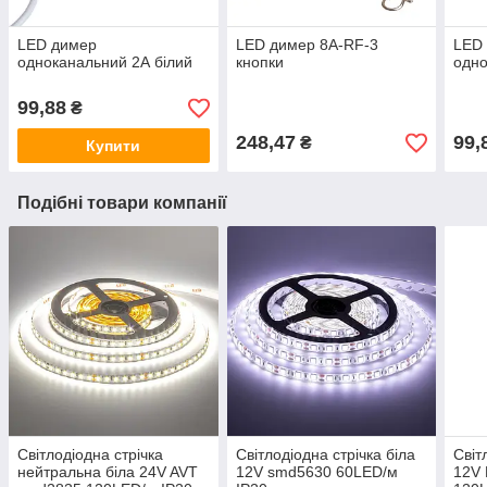
LED димер
LED димер 8А-RF-3
LED
одноканальний 2А білий
кнопки
одно
99,88
₴
248,47
99,
₴
Купити
Подібні товари компанії
Світлодіодна стрічка
Світлодіодна стрічка біла
Світ
нейтральна біла 24V AVT
12V smd5630 60LED/м
12V