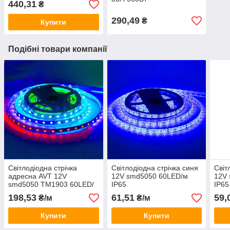
440,31
₴
290,49
₴
Купити
Подібні товари компанії
Світлодіодна стрічка
Світлодіодна стрічка синя
Світ
адресна AVT 12V
12V smd5050 60LED/м
12V
smd5050 TM1903 60LED/
IP65
IP65
м IP20
198,53
61,51
59,
₴/м
₴/м
Купити
Купити