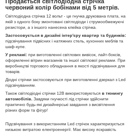
Продається світлодіодна стрічка
червоний колір бобінами від 5 метрів.
Світлодіодна стрічка 12 вольт - це гнучка друкована плата, на
якій з одного боку змонтовані світлодіоди і струмообмежуючі
резистори, а з іншого нанесена клейка стрічка.
Застосовується в дизайні інтер'єру квартир та будинків:
підсвічування підвісних і натяжних стель, кухонних меблів та
шаф-купе.
У рекламі:
при виготовленні світлових вивісок, лайт-боксів,
оформленні вітрин магазинів та іншої світлової реклами. При
виробництві торгового обладнання в якості підсвічування для
товарів.
Діодні стрічки застосовуються при виготовленні дзеркал з Led
підсвічуванням.
Також світлодіодні стрічки 12В використовуються
в тюнингу
автомобілів.
Завдяки гнучкості лід стрічки здійснити
практично будь-які дизайнерські завдання з висвітлення
різних форм та фігур!
Підсвічування з використанням Led стрічок характеризується
низькою витратою електроенергії. Має високу яскравість