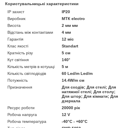
Користувальницькі характеристики
IP захист
IP20
Виробник
МТК electro
Висота
2 мм мм
Відстань між контактами
4 мм
Гарантія
12 міс
Клас якості
Standart
Кратність різу
5 см
Кут світіння
140°
Кількість метрів в котушці
5 м
Кількість світлодіодів
60 Led/m Led/m
Потужність
14.4W/m см
Призначення
Для сходів; Для стелі; Для
натяжної стелі; Для столу;
Для штор; Для кімнати; Для
дзеркала
Ресурс роботи
20000 рік
Робоча напруга
12 V
Робоча температура
-40°С - +60°С