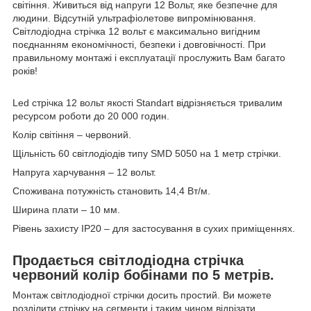
світіння. Живиться від напруги 12 Вольт, яке безпечне для
людини. Відсутній ультрафіолетове випромінювання.
Світлодіодна стрічка 12 вольт є максимально вигідним
поєднанням економічності, безпеки і довговічності. При
правильному монтажі і експлуатації прослужить Вам багато
років!
Led стрічка 12 вольт якості Standart відрізняється тривалим
ресурсом роботи до 20 000 годин.
Колір світіння – червоний.
Щільність 60 світлодіодів типу SMD 5050 на 1 метр стрічки.
Напруга харчування – 12 вольт.
Споживана потужність становить 14,4 Вт/м.
Ширина плати – 10 мм.
Рівень захисту IP20 – для застосування в сухих приміщеннях.
Продається світлодіодна стрічка
червоний колір бобінами по 5 метрів.
Монтаж світлодіодної стрічки досить простий. Ви можете
розділити стрічку на сегменти і таким чином відрізати