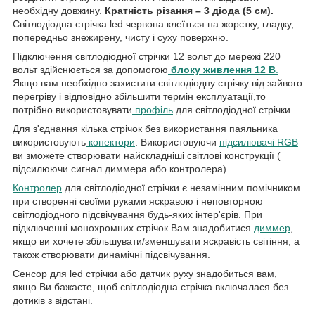
необхідну довжину.
Кратність різання – 3 діода (5 см).
Світлодіодна стрічка led червона клеїться на жорстку, гладку,
попередньо знежирену, чисту і суху поверхню.
Підключення світлодіодної стрічки 12 вольт до мережі 220
вольт здійснюється за допомогою
блоку живлення 12 В
.
Якщо вам необхідно захистити світлодіодну стрічку від зайвого
перегріву і відповідно збільшити термін експлуатації,то
потрібно використовувати
профіль
для світлодіодної стрічки.
Для з'єднання кілька стрічок без використання паяльника
використовують
конектори
. Використовуючи
підсилювачі RGB
ви зможете створювати найскладніші світлові конструкції (
підсилюючи сигнал диммера або контролера).
Контролер
для світлодіодної стрічки є незамінним помічником
при створенні своїми руками яскравою і неповторною
світлодіодного підсвічування будь-яких інтер'єрів. При
підключенні монохромних стрічок Вам знадобитися
диммер
,
якщо ви хочете збільшувати/зменшувати яскравість світіння, а
також створювати динамічні підсвічування.
Сенсор для led стрічки або датчик руху знадобиться вам,
якщо Ви бажаєте, щоб світлодіодна стрічка включалася без
дотиків з відстані.