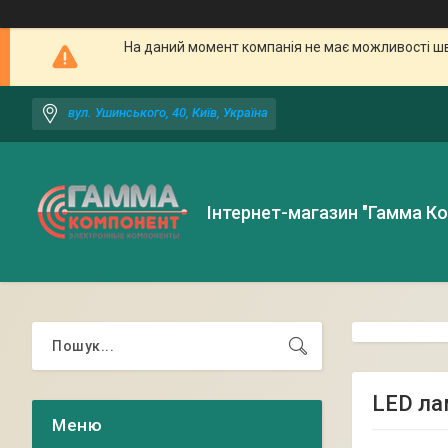
На даний момент компанія не має можливості шв
вул. Ушинського, 40, Київ, Україна
Інтернет-магазин "Гамма К
LED ла