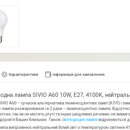
Характеристики
Інформація для замовлення
іодна лампа SIVIO A60 10W, E27, 4100K, нейтраль
SIVIO A60 – сучасна альтернатива люмінесцентних ламп (КЛЛ) і ла
 лампи розжарювання і в 2 рази – люмінесцентної лампи. Відсутніс
гічні, так як не містять ртуті та інших шкідливих речовин, не вима
 здоров'я Ваших близьких. Також
світлодіодні лампи
відрізняються до
ампа випромінює нейтральний білий світ з температурою світіння 41