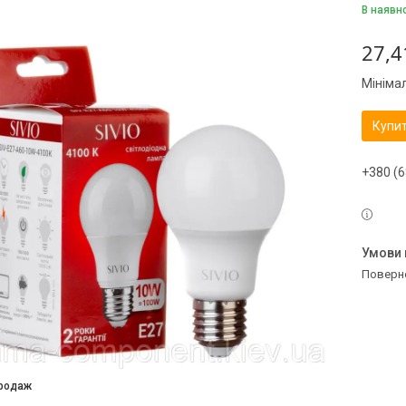
В наявн
27,4
Мініма
Купи
+380 (6
поверн
продаж