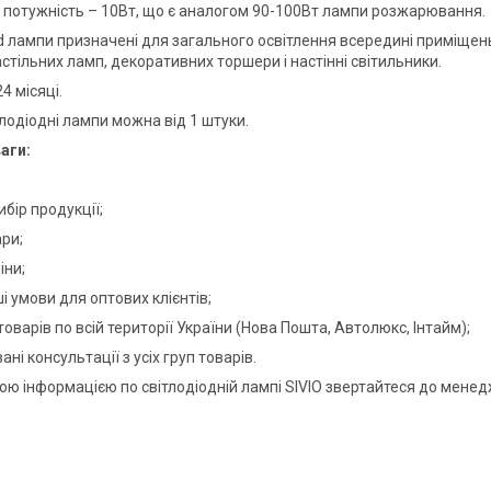
потужність – 10Вт, що є аналогом 90-100Вт лампи розжарювання.
ed лампи призначені для загального освітлення всередині приміщен
стільних ламп, декоративних торшери і настінні світильники.
4 місяці.
лодіодні лампи можна від 1 штуки.
аги:
ибір продукції;
ари;
іни;
і умови для оптових клієнтів;
товарів по всій території України (Нова Пошта, Автолюкс, Інтайм);
ані консультації з усіх груп товарів.
ою інформацією по світлодіодній лампі SIVIO звертайтеся до мене