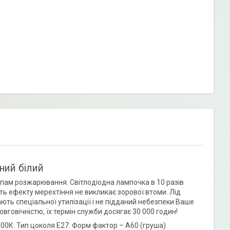
ний білий
мпам розжарювання. Світлодіодна лампочка в 10 разів
ть ефекту мерехтіння не викликає зорової втоми. Лід
гають спеціальної утилізації і не підданий небезпеки Ваше
вговічністю, їх термін служби досягає 30 000 годин!
00К. Тип цоколя Е27. Форм фактор – А60 (груша).