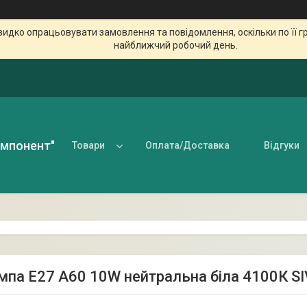
идко опрацьовувати замовлення та повідомлення, оскільки по її гр
найближчий робочий день.
омпонент"
Товари
Оплата/Доставка
Відгуки
мпа Е27 А60 10W нейтральна біла 4100К SI