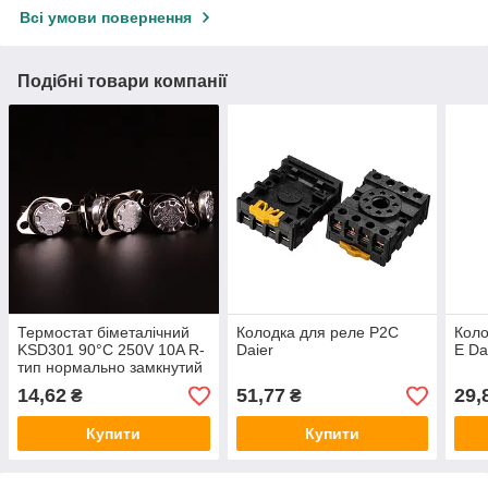
Всі умови повернення
Подібні товари компанії
Термостат біметалічний
Колодка для реле P2C
Коло
KSD301 90°C 250V 10A R-
Daier
E Da
тип нормально замкнутий
14,62
51,77
29,
₴
₴
Купити
Купити