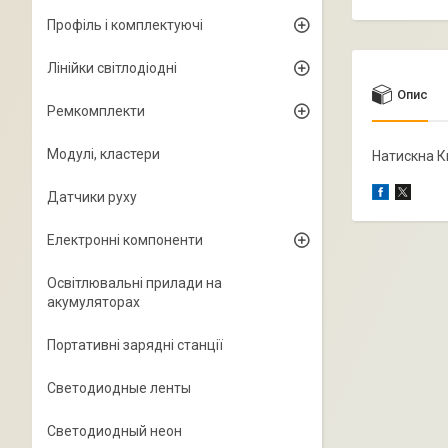
Профіль і комплектуючі
Лінійки світлодіодні
Опис
Ремкомплекти
Модулі, кластери
Натискна К
Датчики руху
Електронні компоненти
Освітлювальні прилади на
акумуляторах
Портативні зарядні станції
Светодиодные ленты
Светодиодный неон