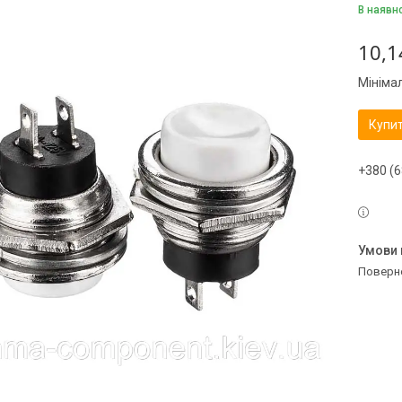
В наявн
10,1
Мініма
Купи
+380 (6
поверн