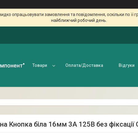
идко опрацьовувати замовлення та повідомлення, оскільки по її гр
найближчий робочий день.
омпонент"
Товари
Оплата/Доставка
Відгуки
на Кнопка біла 16мм 3А 125В без фіксації 