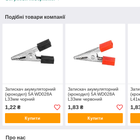
Подібні товари компанії
Затискач акумуляторний
Затискач акумуляторний
Зати
(крокодил) 5A WD028А
(крокодил) 5A WD028А
(кро
L33мм чорний
L33мм червоний
L41
1,22
1,83
1,8
₴
₴
Купити
Купити
Про нас