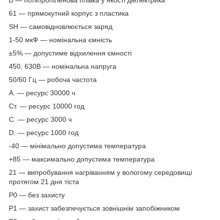
В — поліпропіленова плівка у якості діелектрика
61 — прямокутний корпус з пластика
SH — самовідновлюється заряд
1-50 мкФ — номінальна ємність
±5% — допустиме відхилення ємності
450, 630В — номінальна напруга
50/60 Гц — робоча частота
А. — ресурс 30000 ч
Ст. — ресурс 10000 год
C. — ресурс 3000 ч
D. — ресурс 1000 год
-40 — мінімально допустима температура
+85 — максимально допустима температура
21 — випробування нагріванням у вологому середовищі
протягом 21 дня тіста
Р0 — без захисту
Р1 — захист забезпечується зовнішнім запобіжником