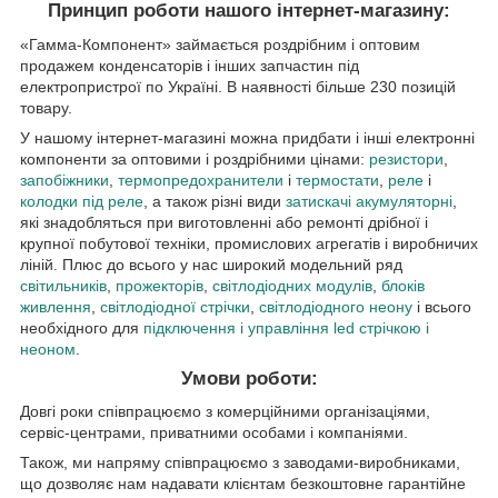
Принцип роботи нашого інтернет-магазину:
«Гамма-Компонент» займається роздрібним і оптовим
продажем конденсаторів і інших запчастин під
електропристрої по Україні. В наявності більше 230 позицій
товару.
У нашому інтернет-магазині можна придбати і інші електронні
компоненти за оптовими і роздрібними цінами:
резистори
,
запобіжники
,
термопредохранители
і
термостати
,
реле
і
колодки під реле
, а також різні види
затискачі акумуляторні
,
які знадобляться при виготовленні або ремонті дрібної і
крупної побутової техніки, промислових агрегатів і виробничих
ліній. Плюс до всього у нас широкий модельний ряд
світильників
,
прожекторів
,
світлодіодних модулів
,
блоків
живлення
,
світлодіодної стрічки
,
світлодіодного неону
і всього
необхідного для
підключення і управління
led стрічкою і
неоном
.
Умови роботи:
Довгі роки співпрацюємо з комерційними організаціями,
сервіс-центрами, приватними особами і компаніями.
Також, ми напряму співпрацюємо з заводами-виробниками,
що дозволяє нам надавати клієнтам безкоштовне гарантійне