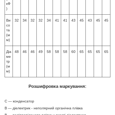
кФ
)
Ви
32
34
32
32
34
41
41
43
45
43
45
45
со
та
(м
м)
Діа
48
46
46
49
58
58
58
60
65
65
65
65
ме
тр
(м
м)
Розшифровка маркування:
С — конденсатор
В — діелектрик - неполярний органічна плівка