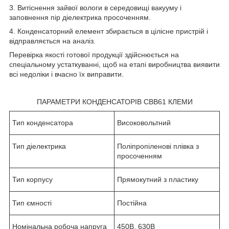
3. Витіснення зайвої вологи в середовищі вакууму і
заповнення пір діелектрика просоченням.
4. Конденсаторний елемент збирається в цілісне пристрій і
відправляється на аналіз.
Перевірка якості готової продукції здійснюється на
спеціальному устаткуванні, щоб на етапі виробництва виявити
всі недоліки і вчасно їх виправити.
ПАРАМЕТРИ КОНДЕНСАТОРІВ СВВ61 КЛЕМИ
Тип конденсатора
Високовольтний
Тип діелектрика
Поліпропіленові плівка з
просоченням
Тип корпусу
Прямокутний з пластику
Тип ємності
Постійна
Номінальна робоча напруга
450В, 630В