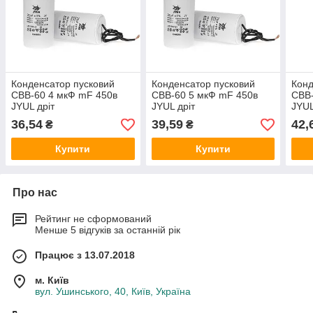
Конденсатор пусковий
Конденсатор пусковий
Конд
CBB-60 4 мкФ mF 450в
CBB-60 5 мкФ mF 450в
CBB-
JYUL дріт
JYUL дріт
JYUL
36,54
39,59
42,
₴
₴
Купити
Купити
Про нас
Рейтинг не сформований
Менше 5 відгуків за останній рік
Працює з 13.07.2018
м. Київ
вул. Ушинського, 40, Київ, Україна