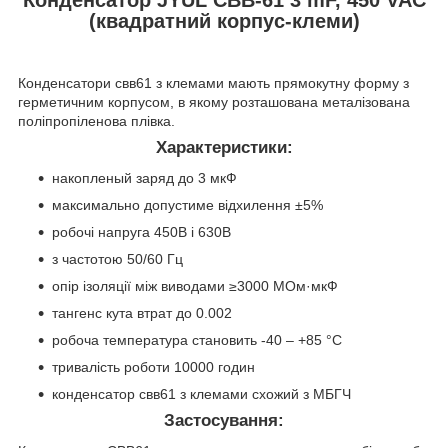
(квадратний корпус-клеми)
Конденсатори свв61 з клемами мають прямокутну форму з
герметичним корпусом, в якому розташована металізована
поліпропіленова плівка.
Характеристики:
накопленый заряд до 3 мкФ
максимально допустиме відхилення ±5%
робочі напруга 450В і 630В
з частотою 50/60 Гц
опір ізоляції між виводами ≥3000 МОм·мкФ
тангенс кута втрат до 0.002
робоча температура становить -40 – +85 °С
тривалість роботи 10000 годин
конденсатор свв61 з клемами схожий з МБГЧ
Застосування: