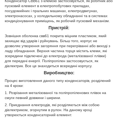
Конденсатор СВВ61 з клемою застосовується, як робітник або
пусковий елемент в електропобутових приладах,
посудомийних і пральних машинах, електродвигунах,
электронасосах, у холодильному обладнанні та в системах
кондиціонування приміщень, як робочий пусковий механізм.
Пристрій:
Зовнішня оболонка свв61 покрита міцним пластиком, який
захищає від ударів і руйнувань. Більш того, корпус не
дозволяє утворення загоряння при перегріванні або виході з
ладу обладнання. Верхня частина торця містить клеми, які
зсередини підключені до електрода (металізованої плівки)
для передачі енергії. Поліпропілен застосовується, як
діелектрик. Все це знаходиться всередині корпусу.
Виробництво:
Процес виготовлення даного типу конденсаторів, розділений
на 4 кроки:
1. Розрізання металізованої та поліпропіленових плівок на
смуги певний довжини і ширини.
2. Приєднання електродів, які розділяються між собою
діелектриком, згорнутим в рулон. На даному кроці
утворюється конденсаторний елемент.