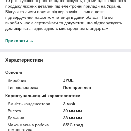
10 років успішної роботи підтверджують, що ми одні з лідерів з
продажу якісних деталей під електронні прилади на Україні.
Відгуки та листи подяки від керівників — лише деякі
підтвердження нашої компетенції в даній області. На всі
вироби у нас є сертифікати та документи, що підтверджують
достовірність і відповідність міжнародним стандартам.
Приховати
Характеристики
Основні
Виробник
JYUL
Тип діелектрика
Поліпропілен
Користувальницькі характеристики
Ємність конденсатора
3 мкФ
Висота
30 мм мм
Довжина
38 мм мм
Максимальна робоча
85°С град.
температура