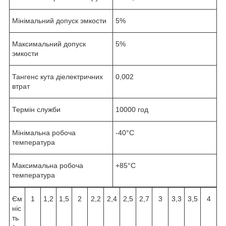
Мінімальний допуск эмкости
5%
Максимальний допуск
5%
эмкости
Тангенс кута діелектричних
0,002
втрат
Термін служби
10000 год
Мінімальна робоча
-40°С
температура
Максимальна робоча
+85°С
температура
Єм
1
1,2
1,5
2
2,2
2,4
2,5
2,7
3
3,3
3,5
4
ніс
ть