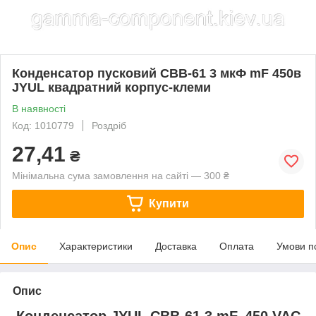
Конденсатор пусковий CBB-61 3 мкФ mF 450в
JYUL квадратний корпус-клеми
В наявності
Код: 1010779
Роздріб
27,41
₴
Мінімальна сума замовлення на сайті — 300 ₴
Купити
Опис
Характеристики
Доставка
Оплата
Умови п
Опис
Конденсатор JYUL CBB-61 3 mF, 450 VAC