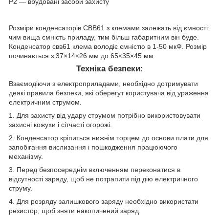
Р2 — вбудовані засоби захисту
Розміри конденсаторів СВВ61 з клемами залежать від ємності:
чим вища ємність приладу, тим більш габаритним він буде.
Конденсатор свв61 клема володіє ємністю в 1-50 мкФ. Розмір
починається з 37×14×26 мм до 65×35×45 мм
Техніка безпеки:
Взаємодіючи з електроприладами, необхідно дотримувати
деякі правила безпеки, які оберегут користувача від ураження
електричним струмом.
1. Для захисту від удару струмом потрібно використовувати
захисні кожухи і сітчасті огорожі.
2. Конденсатор кріпиться нижнім торцем до основи плати для
запобігання вислизання і пошкодження працюючого
механізму.
3. Перед безпосереднім включенням переконатися в
відсутності заряду, щоб не потрапити під дію електричного
струму.
4. Для розряду залишкового заряду необхідно використати
резистор, щоб зняти накопичений заряд.