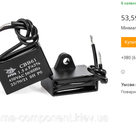
В наявн
53,5
Мініма
Купи
+380 (6
поверн