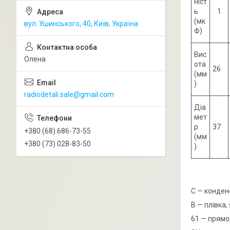
ніст
ь
1
(мк
вул. Ушинського, 40, Київ, Україна
Ф)
Вис
Олена
ота
26
(мм
)
radiodetali.sale@gmail.com
Діа
мет
р
37
+380 (68) 686-73-55
(мм
+380 (73) 028-83-50
)
С — конден
В — плівка,
61 — прямо