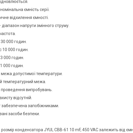
ідновлюється.
номінальна ємність серії.
ичне відхилення ємності.
 діапазон напруги змінного струму.
частота.
 30 000 годин.
с 10 000 годин.
 3 000 годин.
 1 000 годин.
 межа допустимої температури.
ій температурний межа.
н проведення випробувань.
ахисту відсутній.
т забезпечена запобіжниками.
вані засоби безпеки.
 розмір конденсатора JYUL CBB-61 10 mF, 450 VAC залежить від ємно