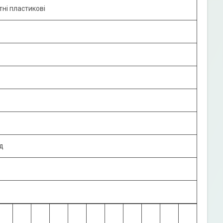
ні пластикові
д