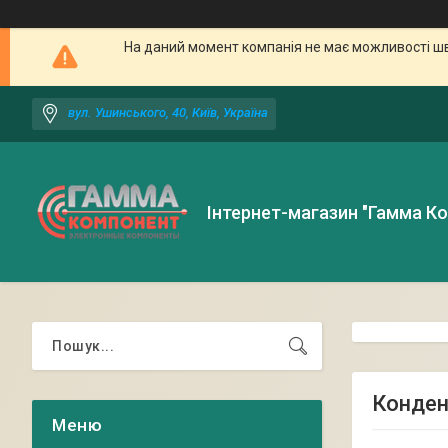
На даний момент компанія не має можливості шв
вул. Ушинського, 40, Київ, Україна
Інтернет-магазин "Гамма К
Конден