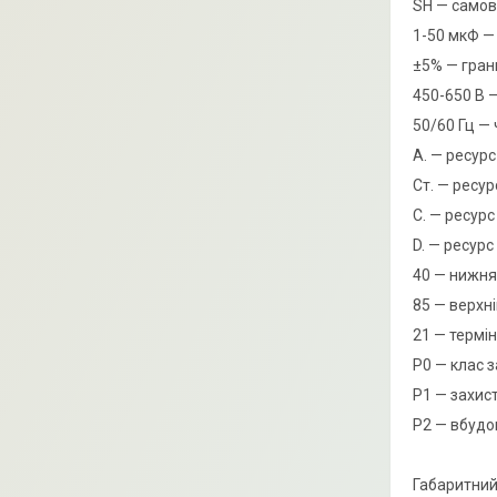
SH — самов
1-50 мкФ — 
±5% — гран
450-650 В —
50/60 Гц — 
А. — ресурс
Ст. — ресур
C. — ресурс
D. — ресурс
40 — нижня
85 — верхн
21 — термі
Р0 — клас з
Р1 — захис
Р2 — вбудо
Габаритний