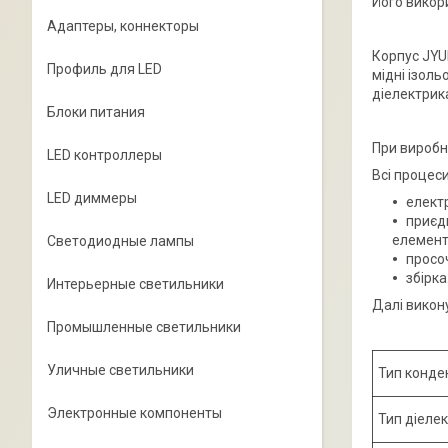
Його викор
Адаптеры, коннекторы
Корпус JYU
Профиль для LED
мідні ізоль
діелектрик
Блоки питания
При виробн
LED контроллеры
Всі процес
LED диммеры
електр
приєд
елемент
Светодиодные лампы
просо
збірка
Интерьерные светильники
Далі викон
Промышленные светильники
Уличные светильники
Тип конде
Электронные компоненты
Тип діеле