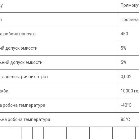
су
Прямокут
і
Постійна
а робоча напруга
450
ий допуск эмкости
5%
ний допуск эмкости
5%
ута діелектричних втрат
0,002
ужби
10000 го
а робоча температура
-40°С
на робоча температура
85°С