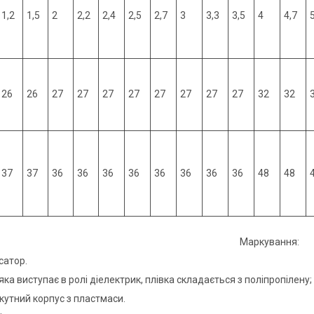
1,2
1,5
2
2,2
2,4
2,5
2,7
3
3,3
3,5
4
4,7
26
26
27
27
27
27
27
27
27
27
32
32
37
37
36
36
36
36
36
36
36
36
48
48
Маркування:
сатор.
 яка виступає в ролі діелектрик, плівка складається з поліпропілену;
кутний корпус з пластмаси.