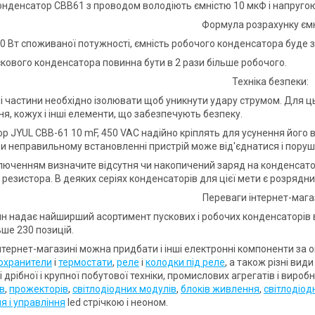
онденсатор CBB61 з проводом володіють ємністю 10 мкФ і напругою
Формула розрахунку ємн
00 Вт споживаної потужності, ємність робочого конденсатора буде 
скового конденсатора повинна бути в 2 рази більше робочого.
Техніка безпеки:
і частини необхідно ізолювати щоб уникнути удару струмом. Для цьо
я, кожух і інші елементи, що забезпечують безпеку.
р JYUL CBB-61 10 mF, 450 VAC надійно кріплять для усунення його в
ри неправильному встановленні пристрій може від'єднатися і пору
люченням визначите відсутня чи накопичений заряд на конденсат
резистора. В деяких серіях конденсаторів для цієї мети є розрядни
Переваги інтернет-мага
н надає найширший асортимент пускових і робочих конденсаторів в У
ьше 230 позицій.
нтернет-магазині можна придбати і інші електронні компоненти за 
охранители
і
термостати
,
реле
і
колодки під реле
, а також різні вид
 дрібної і крупної побутової техніки, промислових агрегатів і виро
ів
,
прожекторів
,
світлодіодних модулів
,
блоків живлення
,
світлодіод
я і управління
led стрічкою і неоном.