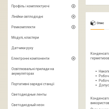
Профіль і комплектуючі
Лінійки світлодіодні
Опис
Ремкомплекти
Модулі, кластери
Датчики руху
Конденсато
герметизов
Електронні компоненти
Освітлювальні прилади на
Накоп
акумуляторах
Робоч
Робоч
Портативні зарядні станції
Допус
Светодиодные ленты
Конденсато
використов
Светодиодный неон