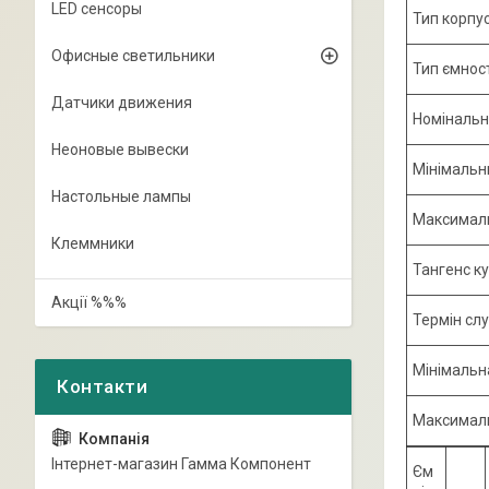
LED сенсоры
Тип корпу
Офисные светильники
Тип ємност
Датчики движения
Номінальн
Неоновые вывески
Мінімальн
Настольные лампы
Максималь
Клеммники
Тангенс к
Акції %%%
Термін сл
Мінімальн
Максималь
Інтернет-магазин Гамма Компонент
Єм