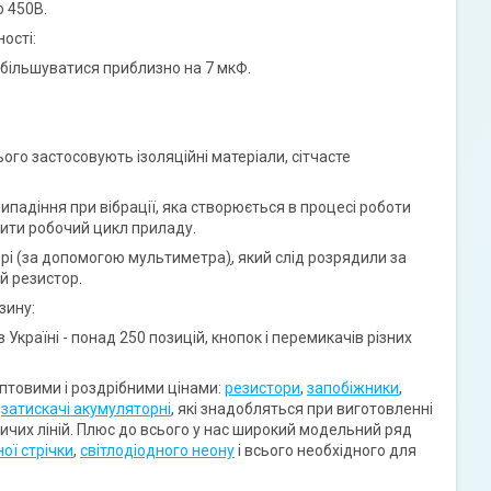
 450В.
ості:
збільшуватися приблизно на 7 мкФ.
го застосовують ізоляційні матеріали, сітчасте
ипадіння при вібрації, яка створюється в процесі роботи
шити робочий цикл приладу.
орі (за допомогою мультиметра
)
, який слід розрядили за
й резистор.
зину:
країні - понад 250 позицій, кнопок і перемикачів різних
оптовими і роздрібними цінами:
резистори
,
запобіжники
,
и
затискачі акумуляторні
, які знадобляться при виготовленні
бничих ліній. Плюс до всього у нас широкий модельний ряд
ної стрічки
,
світлодіодного неону
і всього необхідного для