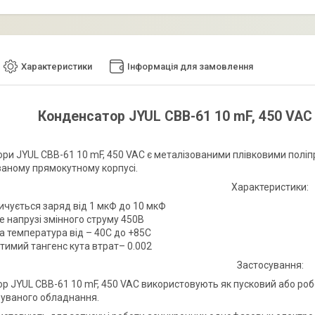
Характеристики
Інформація для замовлення
Конденсатор JYUL CBB-61 10 mF, 450 VAC
ри JYUL CBB-61 10 mF, 450 VAC є металізованими плівковими поліп
аному прямокутному корпусі.
Характеристики:
ичується заряд від 1 мкФ до 10 мкФ
е напрузі змінного струму 450В
а температура від – 40С до +85С
тимий тангенс кута втрат– 0.002
Застосування:
р JYUL CBB-61 10 mF, 450 VAC використовують як пусковий або робо
уваного обладнання.