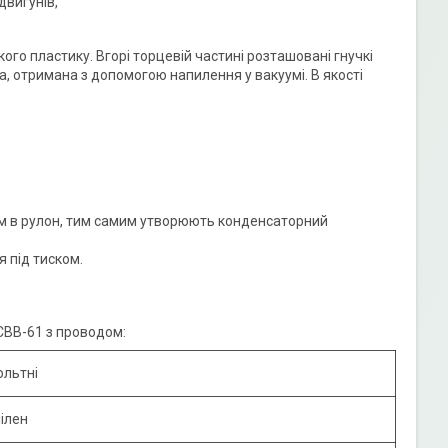
двигунів,
го пластику. Вгорі торцевій частині розташовані гнучкі
ка, отримана з допомогою напилення у вакуумі. В якості
тим в рулон, тим самим утворюють конденсаторний
 під тиском.
СВВ-61 з проводом:
ольтні
ілен