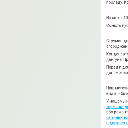
приладу. К
На кожні 1
Ємність пу
Струмовідн
огородженн
Конденсато
двигуна. П
Перед підк
допомогою 
Наш магази
видів – біл
У нашому і
термопред
або ремонті
світильник
підключенн