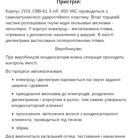
Пристрій:
Корпус JYUL CBB-61 3 mF, 450 VAC проводиться з
самозатухаючого ударостійкого пластику. Вгорі торцевій
частині розташовані гнучкі мідні ізольовані висновки -
неполярні. У корпусі електрод – металізована плівка,
отримана з допомогою напилення у вакуумі. В якості
діелектрика застосована поліпропіленова плівка.
Виробництво:
При виробництві конденсаторів кожна операція проходить
контроль якості.
Всі процеси автоматизовані:
електрод і діелектрик нарізаються на смуги заданої
ширини і довжини.
приєднання висновків до електродів, розділених
діелектриком і згорнутим в рулон, тим самим утворюють
конденсаторний елемент.
просочення: витіснення вологи з конденсаторного
елемента, проводиться під тиском.
збірка.
Далі виконується ретельний огляд, тестування і нанесення