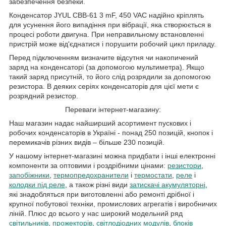
забезпечення безпеки.
Конденсатор JYUL CBB-61 3 mF, 450 VAC надійно кріплять
для усунення його випадіння при вібрації, яка створюється в
процесі роботи двигуна. При неправильному встановленні
пристрій може від'єднатися і порушити робочий цикл приладу.
Перед підключенням визначите відсутня чи накопичений
заряд на конденсаторі (за допомогою мультиметра
)
. Якщо
такий заряд присутній, то його слід розрядили за допомогою
резистора. В деяких серіях конденсаторів для цієї мети є
розрядний резистор.
Переваги інтернет-магазину:
Наш магазин надає найширший асортимент пускових і
робочих конденсаторів в Україні - понад 250 позицій, кнопок і
перемикачів різних видів – більше 230 позицій.
У нашому інтернет-магазині можна придбати і інші електронні
компоненти за оптовими і роздрібними цінами:
резистори
,
запобіжники
,
термопредохранители
і
термостати
,
реле
і
колодки під реле
, а також різні види
затискачі акумуляторні
,
які знадобляться при виготовленні або ремонті дрібної і
крупної побутової техніки, промислових агрегатів і виробничих
ліній. Плюс до всього у нас широкий модельний ряд
світильників
,
прожекторів
,
світлодіодних модулів
,
блоків