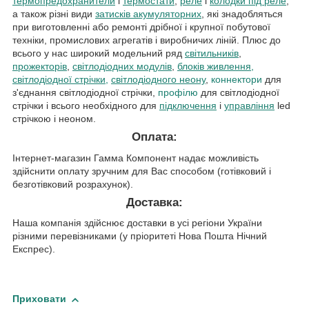
термопредохранители
і
термостати
,
реле
і
колодки під реле
,
а також різні види
затисків акумуляторних
, які знадобляться
при виготовленні або ремонті дрібної і крупної побутової
техніки, промислових агрегатів і виробничих ліній. Плюс до
всього у нас широкий модельний ряд
світильників
,
прожекторів
,
світлодіодних модулів
,
блоків живлення,
світлодіодної стрічки,
світлодіодного неону
,
коннектори
для
з'єднання світлодіодної стрічки,
профілю
для світлодіодної
стрічки і всього необхідного для
підключення
і
управління
led
стрічкою і неоном.
Оплата:
Інтернет-магазин Гамма Компонент надає можливість
здійснити оплату зручним для Вас способом (готівковий і
безготівковий розрахунок).
Доставка:
Наша компанія здійснює доставки в усі регіони України
різними перевізниками (у пріоритеті Нова Пошта Нічний
Експрес).
Приховати