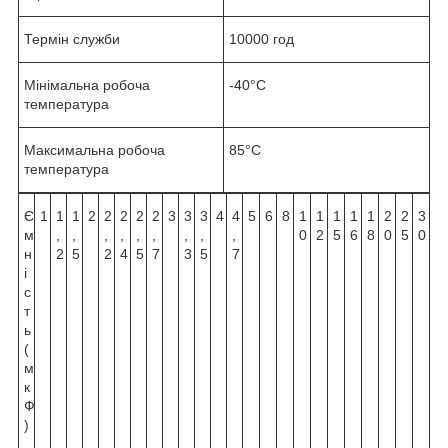
Термін служби
10000 год
Мінімальна робоча
-40°С
температура
Максимальна робоча
85°С
температура
Є
1
1
1
2
2
2
2
2
3
3
3
4
4
5
6
8
1
1
1
1
1
2
2
3
м
,
,
,
,
,
,
,
,
,
0
2
5
6
8
0
5
0
н
2
5
2
4
5
7
3
5
7
і
с
т
ь
(
м
к
Ф
)