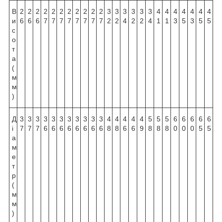
В
2
2
2
2
2
2
2
2
2
2
2
3
3
3
3
3
3
4
4
4
4
4
4
4
и
6
6
6
7
7
7
7
7
7
7
7
2
2
4
2
2
4
1
1
3
5
3
5
5
с
о
т
а
(
м
м
)
Д
3
3
3
3
3
3
3
3
3
3
3
4
4
4
4
4
5
5
5
6
6
6
6
6
і
7
7
7
6
6
6
6
6
6
6
6
8
8
6
6
9
8
8
8
0
0
0
5
5
а
м
е
т
р
(
м
м
)