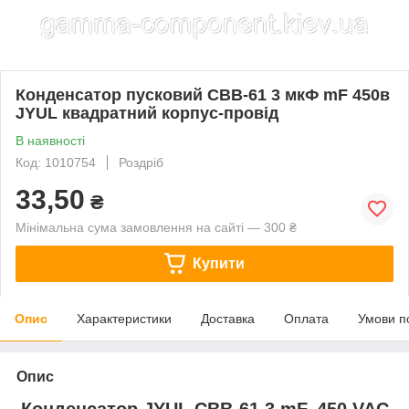
Конденсатор пусковий CBB-61 3 мкФ mF 450в
JYUL квадратний корпус-провід
В наявності
Код: 1010754
Роздріб
33,50
₴
Мінімальна сума замовлення на сайті — 300 ₴
Купити
Опис
Характеристики
Доставка
Оплата
Умови п
Опис
Конденсатор JYUL CBB-61 3 mF, 450 VAC