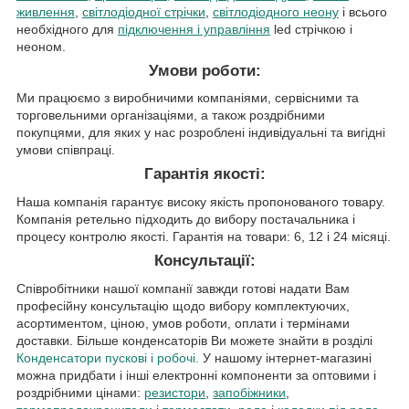
живлення
,
світлодіодної стрічки
,
світлодіодного неону
і всього
необхідного для
підключення і управління
led стрічкою і
неоном.
Умови роботи:
Ми працюємо з виробничими компаніями, сервісними та
торговельними організаціями, а також роздрібними
покупцями, для яких у нас розроблені індивідуальні та вигідні
умови співпраці.
Гарантія якості:
Наша компанія гарантує високу якість пропонованого товару.
Компанія ретельно підходить до вибору постачальника і
процесу контролю якості. Гарантія на товари: 6, 12 і 24 місяці.
Консультації:
Співробітники нашої компанії завжди готові надати Вам
професійну консультацію щодо вибору комплектуючих,
асортиментом, ціною, умов роботи, оплати і термінами
доставки. Більше конденсаторів Ви можете знайти в розділі
Конденсатори пускові і робочі.
У нашому інтернет-магазині
можна придбати і інші електронні компоненти за оптовими і
роздрібними цінами:
резистори
,
запобіжники
,