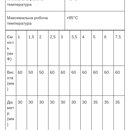
температура
Максимальна робоча
+85°С
температура
Єм
1
1,5
2
2,5
3
3,5
4
5
6
7,5
ніст
ь
(мк
Ф)
Вис
60
50
50
60
60
60
60
60
60
60
ота
(мм
)
Діа
30
30
30
30
30
30
30
35
35
35
мет
р
(мм
)