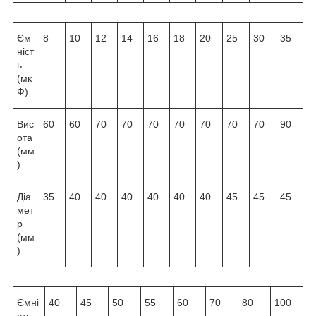
Єм
8
10
12
14
16
18
20
25
30
35
ніст
ь
(мк
Ф)
Вис
60
60
70
70
70
70
70
70
70
90
ота
(мм
)
Діа
35
40
40
40
40
40
40
45
45
45
мет
р
(мм
)
Ємні
40
45
50
55
60
70
80
100