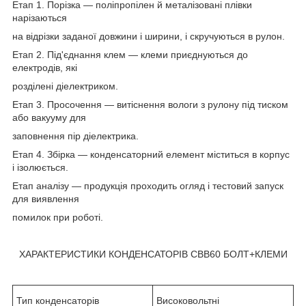
Етап 1. Порізка — поліпропілен й металізовані плівки
нарізаються
на відрізки заданої довжини і ширини, і скручуються в рулон.
Етап 2. Під'єднання клем — клеми приєднуються до
електродів, які
розділені діелектриком.
Етап 3. Просочення — витіснення вологи з рулону під тиском
або вакууму для
заповнення пір діелектрика.
Етап 4. Збірка — конденсаторний елемент міститься в корпус
і ізолюється.
Етап аналізу — продукція проходить огляд і тестовий запуск
для виявлення
помилок при роботі.
ХАРАКТЕРИСТИКИ КОНДЕНСАТОРІВ СВВ60 БОЛТ+КЛЕМИ
Тип конденсаторів
Високовольтні