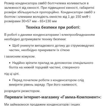
Розмір конденсатора свв60 болт+клема коливається в
залежності від ємності. При підвищенні ємності, габаритні
розміри збільшуються пропорційно. Конденсатори свв60 з
болтом і клемами володіють ємністю від 1 до 150 мкФ і
розмірами 30×57 мм - 65×130 мм
Техніка безпеки при роботі:
В роботі з даними конденсаторами і електрообладнанням
необхідно дотримувати техніку безпеки:
Щоб уникнути випадкового дотику до струмоведучих
частин, необхідно прикривати їх сіткою
і захисним кожухом.
Надійно кріпити прилад за допомогою спеціального
болта на нижній торцевій частині, створеного
під ці цілі.
Перед початком роботи з конденсатором слід
виміряти рівень заряду. При його наявності,
розрядити резистором.
Переваги інтернет-магазину «Гамма-Компонент»:
Ми займаємося продажем конденсаторів і інших