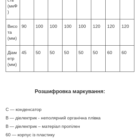
сть
(мкФ
)
Висо
90
100
100
100
100
120
120
120
та
(мм)
Діам
45
50
50
50
50
50
60
60
етр
(мм)
Розшифровка маркування:
С — конденсатор
В — діелектрик - неполярний органічна плівка
В — діелектрик – матеріал пропілен
60 — корпус із пластику