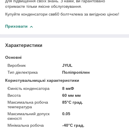
для підвищення своїх знань. З нами, ви гарантовано
отримаєте тільки якісне обслуговування.
Купуйте конденсатори свв60 болт+клема за вигідною ціною!
Приховати
Характеристики
Основні
Виробник
JYUL
Тип діелектрика
Поліпропілен
Користувальницькі характеристики
Ємність конденсатора
8 мкФ
Висота
60 мм мм
Максимальна робоча
85°С град.
температура
Максимальний допуск
0.05
ємності
Мінімальна робоча
-40°С град.