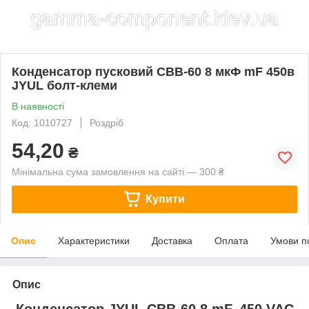
Конденсатор пусковий CBB-60 8 мкФ mF 450в
JYUL болт-клеми
В наявності
Код: 1010727
Роздріб
54,20
₴
Мінімальна сума замовлення на сайті — 300 ₴
Купити
Опис
Характеристики
Доставка
Оплата
Умови п
Опис
Конденсатор JYUL CBB-60 8 mF, 450 VAC