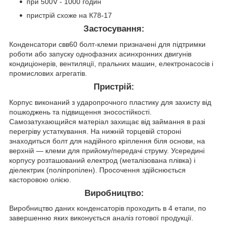
при 500V - 1000 годин
пристрій схоже на К78-17
Застосування:
Конденсатори свв60 болт-клеми призначені для підтримки
роботи або запуску однофазних асинхронних двигунів
кондиціонерів, вентиляції, пральних машин, електронасосів і
промислових агрегатів.
Пристрій:
Корпус виконаний з ударопрочного пластику для захисту від
пошкоджень та підвищення зносостійкості.
Самозатухающийся матеріал захищає від займання в разі
перегріву устаткування. На нижній торцевій стороні
знаходиться болт для надійного кріплення біля основи, на
верхній — клеми для прийому/передачі струму. Усередині
корпусу розташований електрод (металізована плівка) і
діелектрик (поліпропілен). Просочення здійснюється
касторовою олією.
Виробництво:
Виробництво даних конденсаторів проходить в 4 етапи, по
завершенню яких виконується аналіз готової продукції.