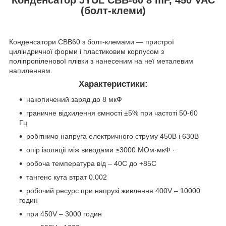
(болт-клеми)
Конденсатори СВВ60 з болт-клемами — пристрої
циліндричної форми і пластиковим корпусом з
поліпропіленової плівки з нанесеним на неї металевим
напиленням.
Характеристики:
накопичений заряд до 8 мкФ
граничне відхилення ємності ±5% при частоті 50-60
Гц
робітничо напруга електричного струму 450В і 630В
опір ізоляції між виводами ≥3000 МОм·мкФ ·
робоча температура від – 40С до +85С
тангенс кута втрат 0.002
робочий ресурс при напрузі живлення 400V – 10000
годин
при 450V – 3000 годин