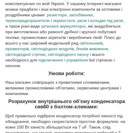
комплектуючих по всій Україні. У нашому інтернет-магазині
можна придбати і інші електронні компоненти за оптовими і
роздрібними цінами:
резистори
,
запобіжники
,
термопредохранители
і
термостати
,
реле
і
колодки під реле
,
а також різні види
затискачі акумуляторні
, які знадобляться
при виготовленні або ремонті дрібної і крупної побутової
техніки, промислових агрегатів і виробничих ліній. Плюс до
всього у нас широкий модельний ряд
світильників
,
прожекторів
,
світлодіодних модулів
,
блоків живлення
,
світлодіодної стрічки
,
світлодіодного неону
і всього
необхідного для
підключення і управління
led стрічкою і
неоном.
Умови роботи:
Наш магазин співпрацює з приватними споживачами,
великими промисловими об'єктами, сервісними центрами і
компаніями.
Розрахунок внутрішнього об'єму конденсатора
свв60 з болтом-клемами:
Щоб правильно підібрати конденсатор потрібної ємності під
обладнання, необхідно скористатися простою формулою: на
кожні 100 Вт ємність збільшується на 7 uF. Також, слід
враховувати, що ємність пускового перевищує робочий в 2