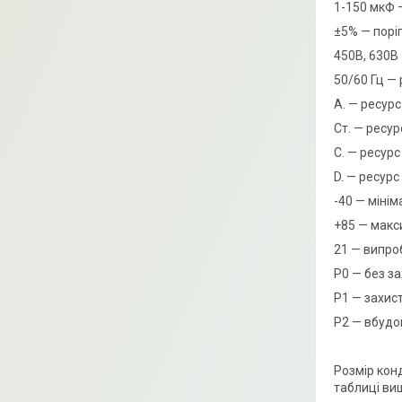
1-150 мкФ 
±5% — порі
450В, 630В
50/60 Гц —
А. — ресурс
Ст. — ресур
C. — ресурс
D. — ресурс
-40 — міні
+85 — макс
21 — випро
Р0 — без з
Р1 — захис
Р2 — вбудо
Розмір кон
таблиці ви