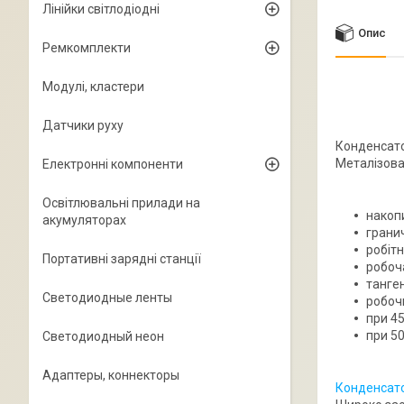
Лінійки світлодіодні
Опис
Ремкомплекти
Модулі, кластери
Датчики руху
Конденсато
Металізован
Електронні компоненти
Освітлювальні прилади на
накоп
акумуляторах
гранич
робіт
Портативні зарядні станції
робоч
танген
Светодиодные ленты
робоч
при 45
при 50
Светодиодный неон
Адаптеры, коннекторы
Конденсато