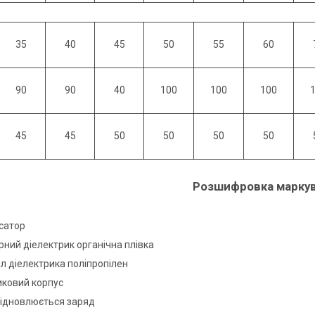
35
40
45
50
55
60
90
90
40
100
100
100
45
45
50
50
50
50
Розшифровка маркув
сатор
рний діелектрик органічна плівка
ал діелектрика поліпропілен
иковий корпус
ідновлюється заряд