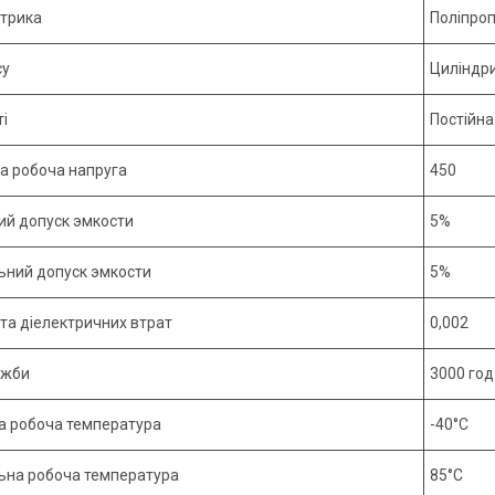
ктрика
Поліпроп
су
Циліндри
і
Постійна
а робоча напруга
450
ий допуск эмкости
5%
ний допуск эмкости
5%
ута діелектричних втрат
0,002
ужби
3000 год
а робоча температура
-40°С
на робоча температура
85°С