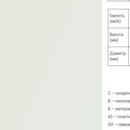
Ємність
(мкФ)
Висота
(мм)
Діаметр
(мм)
С — конден
В — неполя
В — матері
60 — пласт
SH — самов