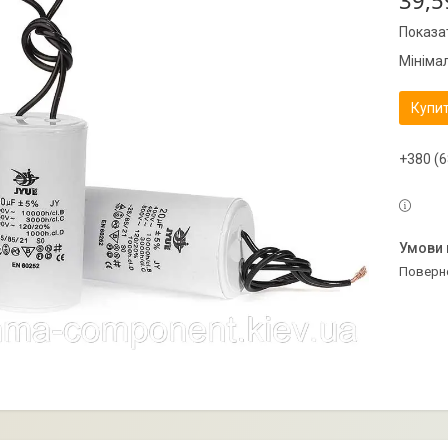
39,5
Показат
Мініма
Купи
+380 (6
поверн