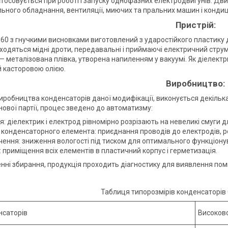
тосовується при роботі і запуску однофазних електродвигунів. Дви
льного обладнання, вентиляції, миючих та пральних машин і кондиці
Пристрій:
60 з гнучкими висновками виготовлений з ударостійкого пластику 
аходяться мідні дроти, передавальні і приймаючі електричний стру
— металізована плівка, утворена напиленням у вакуумі. Як діелек
 касторовою олією.
Виробництво:
виробництва конденсаторів даної модифікації, виконується декільк
нової партії, процес зведено до автоматизму:
я: діелектрик і електрод рівномірно розрізають на невеликі смуги д
 конденсаторного елемента: приєднання проводів до електродів, ро
чення: зниження вологості під тиском для оптимального функціон
: приміщення всіх елементів в пластичний корпус і герметизація.
нні збирання, продукція проходить діагностику для виявлення поми
Таблиця типорозмірів конденсаторів
нсаторів
Високов