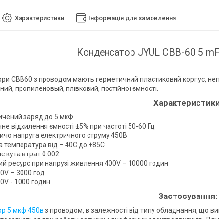
Характеристики
Інформація для замовлення
Конденсатор JYUL CBB-60 5 mF,
ри СВВ60 з проводом мають герметичний пластиковий корпус, непо
ий, пропиленовый, плівковий, постійної ємності.
Характеристики
ичений заряд до 5 мкФ
не відхилення ємності ±5% при частоті 50-60 Гц
ничо напруга електричного струму 450В·
а температура від – 40С до +85С
с кута втрат 0.002
ий ресурс при напрузі живлення 400V – 10000 годин
0V – 3000 год
0V - 1000 годин.
Застосування:
р 5 мкф 450в
з проводом, в залежності від типу обладнання, що ви