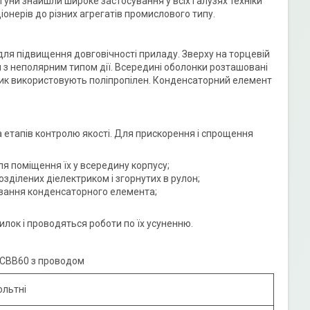
гуни знайшли широке застосування у всіх галузях техніки
онерів до різних агрегатів промислового типу.
для підвищення довговічності приладу. Зверху на торцевій
м з неполярним типом дії. Всередині оболонки розташовані
трик використовують поліпропілен. Конденсаторний елемент
а етапів контролю якості. Для прискорення і спрощення
ля поміщення їх у всередину корпусу;
зділених діелектриком і згорнутих в рулон;
ування конденсаторного елемента;
лок і проводяться роботи по їх усуненню.
 СВВ60 з проводом
ольтні