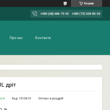
Кошик
+380 (68) 686-73-55
+380 (73) 028-83-50
Про нас
Контакти
L дріт
ості
Код:
1010619
Оптом і в роздріб