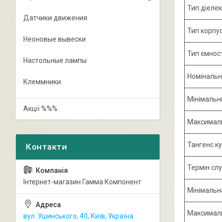
Тип діеле
Датчики движения
Тип корпу
Неоновые вывески
Тип ємност
Настольные лампы
Номінальн
Клеммники
Мінімальн
Акції %%%
Максималь
Тангенс к
Термін сл
Інтернет-магазин Гамма Компонент
Мінімальн
Максималь
вул. Ушинського, 40, Київ, Україна