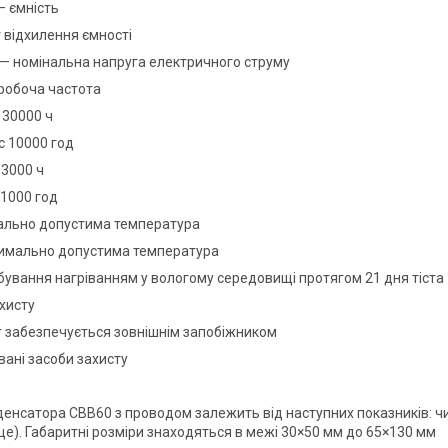
— ємність
г відхилення ємності
 — номінальна напруга електричного струму
 робоча частота
 30000 ч
с 10000 год
 3000 ч
 1000 год
мально допустима температура
имально допустима температура
бування нагріванням у вологому середовищі протягом 21 дня тіста
ахисту
т забезпечується зовнішнім запобіжником
вані засоби захисту
денсатора СВВ60 з проводом залежить від наступних показників: чи
ще). Габаритні розміри знаходяться в межі 30×50 мм до 65×130 мм