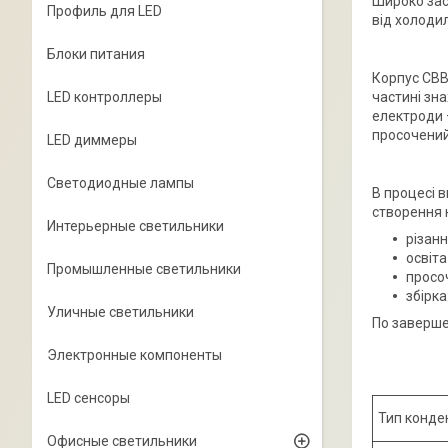
Широко зас
Профиль для LED
від холоди
Блоки питания
Корпус СВВ
частині зн
LED контроллеры
електроди 
просочений
LED диммеры
Светодиодные лампы
В процесі 
створення 
Интерьерные светильники
різанн
освіта
Промышленные светильники
просо
збірка
Уличные светильники
По заверше
Электронные компоненты
LED сенсоры
Тип конде
Офисные светильники