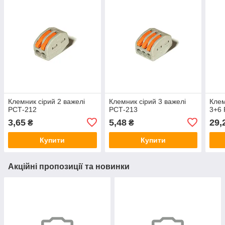
Клемник сірий 2 важелі
Клемник сірий 3 важелі
Клем
РСТ-212
РСТ-213
3+6 
3,65
5,48
29,
₴
₴
Купити
Купити
Акційні пропозиції та новинки