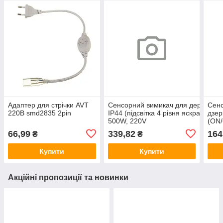
Адаптер для стрічки AVT
Сенсорний вимикач для дерев’яни
Сенс
220В smd2835 2pin
IP44 (підсвітка 4 рівня яскравості)
дзер
500W, 220V
(ON/
66,99
339,82
164
₴
₴
Купити
Купити
Акційні пропозиції та новинки