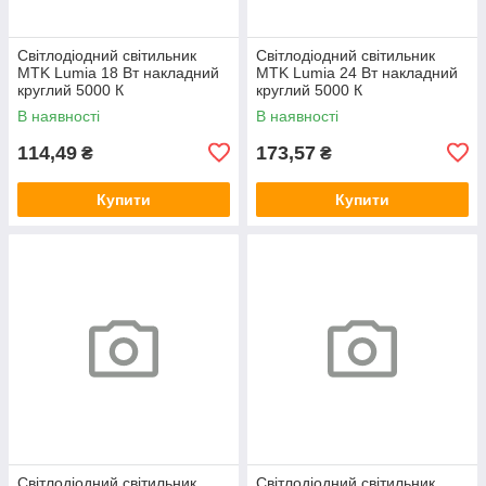
Світлодіодний світильник
Світлодіодний світильник
MTK Lumia 18 Вт накладний
MTK Lumia 24 Вт накладний
круглий 5000 К
круглий 5000 К
В наявності
В наявності
114,49
173,57
₴
₴
Купити
Купити
Світлодіодний світильник
Світлодіодний світильник