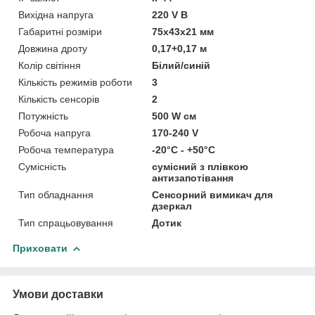
Вихідна напруга
220 V В
Габаритні розміри
75х43х21 мм
Довжина дроту
0,17+0,17 м
Колір світіння
Білий/синій
Кількість режимів роботи
3
Кількість сенсорів
2
Потужність
500 W см
Робоча напруга
170-240 V
Робоча температура
-20°С - +50°С
Сумісність
сумісний з плівкою
антизапотівання
Тип обладнання
Сенсорний вимикач для
дзеркал
Тип спрацьовування
Дотик
Приховати
Умови доставки