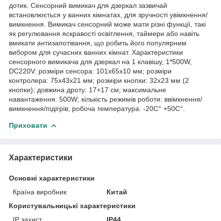
дотик. Сенсорний вимикач для дзеркал зазвичай
встановлюється у ванних кімнатах, для зручності увімкнення/
вимкнення. Вимикач сенсорний може мати різні функції, такі
як регулювання яскравості освітлення, таймери або навіть
вмикати антизапотівання, що робить його популярним
вибором для сучасних ванних кімнат. Характеристики
сенсорного вимикача для дзеркал на 1 клавішу, 1*500W,
DC220V: розміри сенсора: 101х65х10 мм; розміри
контролера: 75х43х21 мм; розміри кнопки: 32х23 мм (2
кнопки); довжина дроту: 17+17 см; максимальне
навантаження: 500W; кількість режимів роботи: ввімкнення/
вимкнення/підігрів; робоча температура: -20С° +50С°.
Приховати
Характеристики
Основні характеристики
Країна виробник
Китай
Користувальницькі характеристики
IP захист
IP44