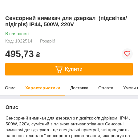
Сенсорний вимикач для дзеркал (підсвітка/
підігрів) IP44, 500W, 220V
В наявності
Код: 1022514
Роздріб
495,73
₴
Купити
Опис
Характеристики
Доставка
Оплата
Умови 
Опис
Сенсорний вимикач для дзеркал з підсвіткою/підігрівом, IP44,
500W, 220V, сумісний з плівкою антизапотівання Сенсорні
вимикачі для дзеркал - це спеціальні пристрої, які працюють
на основі технології сенсорного розпізнавання, яка реагує на