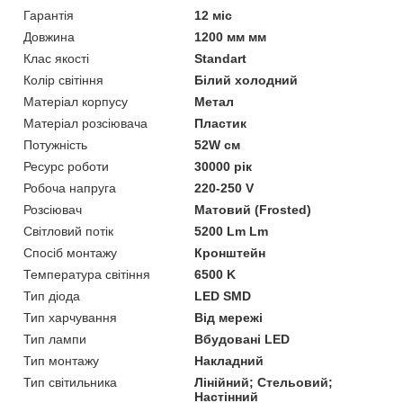
Гарантія
12 міс
Довжина
1200 мм мм
Клас якості
Standart
Колір світіння
Білий холодний
Матеріал корпусу
Метал
Матеріал розсіювача
Пластик
Потужність
52W см
Ресурс роботи
30000 рік
Робоча напруга
220-250 V
Розсіювач
Матовий (Frosted)
Світловий потік
5200 Lm Lm
Спосіб монтажу
Кронштейн
Температура світіння
6500 K
Тип діода
LED SMD
Тип харчування
Від мережі
Тип лампи
Вбудовані LED
Тип монтажу
Накладний
Тип світильника
Лінійний; Стельовий;
Настінний