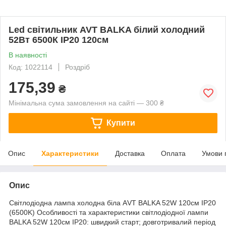
Led світильник AVT BALKA білий холодний
52Вт 6500К IP20 120см
В наявності
Код: 1022114
Роздріб
175,39
₴
Мінімальна сума замовлення на сайті — 300 ₴
Купити
Опис
Характеристики
Доставка
Оплата
Умови 
Опис
Світлодіодна лампа холодна біла АVT BALKA 52W 120см IP20
(6500K) Особливості та характеристики світлодіодної лампи
BALKA 52W 120см IP20: швидкий старт; довготривалий період