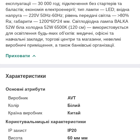
експлуатації — 30 000 год; підключення без стартерів та
баластів; економія електроенергії; тип лампи — LED; вхідна
напруга — 220V 50Hz-60Hz; рівень передачі світла — >80%
Ra; габарити — 1200*60*24 мм. Світлодіодна лампа BALKA
52W біла холодна 52W 6500K (120 см) — використовується
для освітлення будь-яких об'єктів: медичні, офісні та
навчальні заклади, торгові центри та магазини, невеликі
виробничі приміщення, а також банківські організації.
Приховати
Характеристики
Основні атрибути
Виробник
AVT
Колір
Білий
Країна виробник
Китай
Користувальницькі характеристики
IP захист
IP20
Висота
60 мм мм