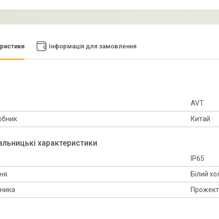
ристики
Інформація для замовлення
AVT
обник
Китай
альницькі характеристики
IP65
ння
Білий х
ьника
Прожект