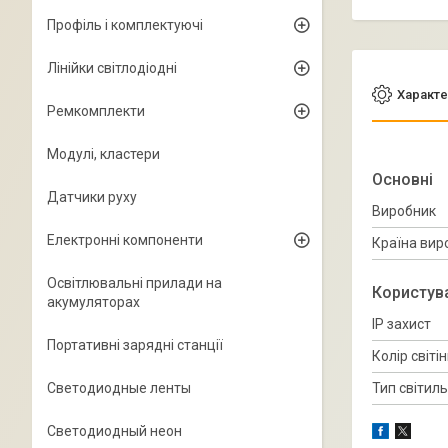
Профіль і комплектуючі
Лінійки світлодіодні
Характе
Ремкомплекти
Модулі, кластери
Основні
Датчики руху
Виробник
Електронні компоненти
Країна вир
Освітлювальні прилади на
Користув
акумуляторах
IP захист
Портативні зарядні станції
Колір світі
Светодиодные ленты
Тип світил
Светодиодный неон