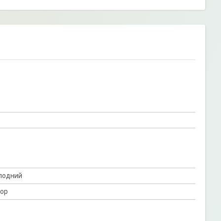
олодний
ор