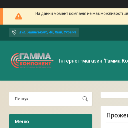
На даний момент компанія не має можливості шв
вул. Ушинського, 40, Київ, Україна
Інтернет-магазин "Гамма К
Прожек