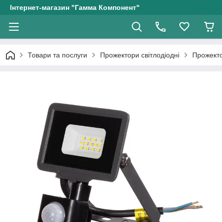
Інтернет-магазин "Гамма Компонент"
Товари та послуги
Прожектори світлодіодні
Прожекто