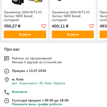
Прожектор 20W AVT2-IC
Прожектор 30W AVT2-IC
Прож
Sensor SMD Білий
Sensor SMD Білий
Sens
холодний
холодний
хол
356,27
400,11
493
₴
₴
Купити
Купити
Про нас
Рейтинг не сформований
Менше 5 відгуків за останній рік
Працює з 13.07.2018
м. Київ
вул. Ушинського, 40, Київ, Україна
Контакти
Сьогодні працює з 09:00 до 18:00
Показати весь графік роботи