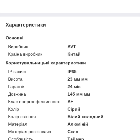
Характеристики
Основні
Виробник
AVT
Країна виробник
Китай
Користувальницькі характеристики
IP захист
IP65
Висота
23 мм мм
Гарантія
24 міс
Довжина
145 мм мм
Клас енергоефективності
A+
Колір
Сірий
Колір світіння
Білий холодний
Матеріал
Алюміній
Матеріал розсіювача
Скло
Особливість
Таймер