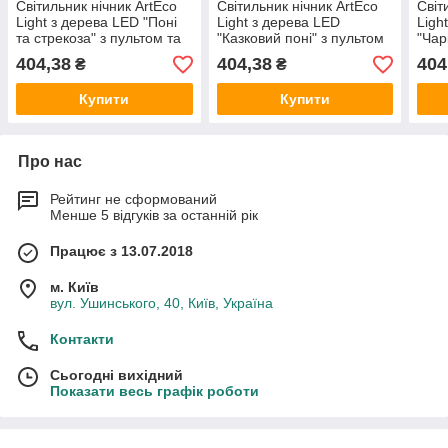
Світильник нічник ArtEco
Світильник нічник ArtEco
Світ
Light з дерева LED "Поні
Light з дерева LED
Ligh
та стрекоза" з пультом та
"Казковий поні" з пультом
"Чар
регулюванням світла,
та регулюванням кольору,
пуль
404,38
404,38
404
₴
₴
колір теплий білий
RGB
коль
Купити
Купити
Про нас
Рейтинг не сформований
Менше 5 відгуків за останній рік
Працює з 13.07.2018
м. Київ
вул. Ушинського, 40, Київ, Україна
Контакти
Сьогодні вихідний
Показати весь графік роботи