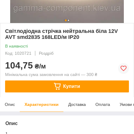
Світлодіодна стрічка нейтральна біла 12V
AVT smd2835 168LED/м IP20
В наявності
Код: 1020721
Роздріб
104,75
₴/м
Мінімальна сума замовлення на сайті — 300 ₴
Купити
Опис
Характеристики
Доставка
Оплата
Умови 
Опис
1