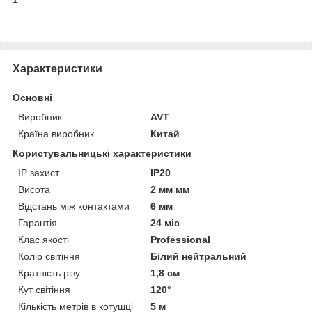
Характеристики
Основні
Виробник
AVT
Країна виробник
Китай
Користувальницькі характеристики
IP захист
IP20
Висота
2 мм мм
Відстань між контактами
6 мм
Гарантія
24 міс
Клас якості
Professional
Колір світіння
Білий нейтральний
Кратність різу
1,8 см
Кут світіння
120°
Кількість метрів в котушці
5 м