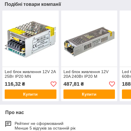
Подібні товари компанії
Led блок живлення 12V 2A
Led блок живлення 12V
Led 
25Вт IP20 MN
20A 240Вт IP20 М
60Вт
116,32
487,81
188
₴
₴
Купити
Купити
Про нас
Рейтинг не сформований
Менше 5 відгуків за останній рік