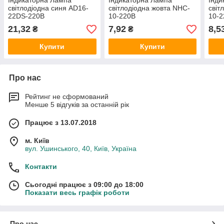
Індикаторна Лампа
Індикаторна Лампа
Інди
світлодіодна синя AD16-
світлодіодна жовта NHC-
світ
22DS-220В
10-220В
10-
21,32
7,92
8,5
₴
₴
Купити
Купити
Про нас
Рейтинг не сформований
Менше 5 відгуків за останній рік
Працює з 13.07.2018
м. Київ
вул. Ушинського, 40, Київ, Україна
Контакти
Сьогодні працює з 09:00 до 18:00
Показати весь графік роботи
Про нас