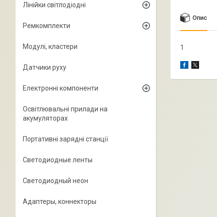
Лінійки світлодіодні
Опис
Ремкомплекти
Модулі, кластери
1
Датчики руху
Електронні компоненти
Освітлювальні прилади на
акумуляторах
Портативні зарядні станції
Светодиодные ленты
Светодиодный неон
Адаптеры, коннекторы