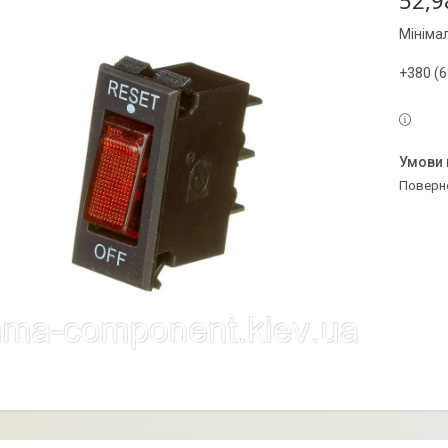
52,9
Мініма
+380 (6
поверн