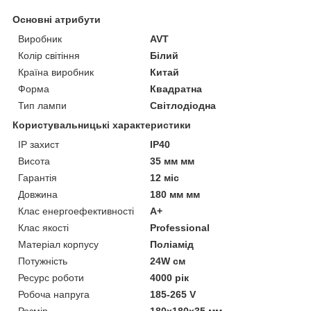
Основні атрибути
Виробник
AVT
Колір світіння
Білий
Країна виробник
Китай
Форма
Квадратна
Тип лампи
Світлодіодна
Користувальницькі характеристики
IP захист
IP40
Висота
35 мм мм
Гарантія
12 міс
Довжина
180 мм мм
Клас енергоефективності
A+
Клас якості
Professional
Матеріал корпусу
Поліамід
Потужність
24W см
Ресурс роботи
4000 рік
Робоча напруга
185-265 V
Розмір
180х180х35 мм