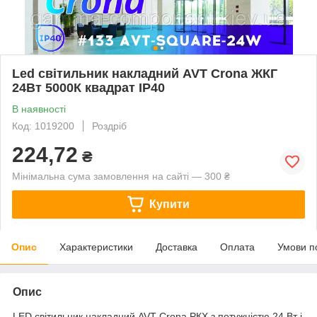
Led світильник накладний AVT Crona ЖКГ
24Вт 5000К квадрат IP40
В наявності
Код: 1019200
Роздріб
224,72
₴
Мінімальна сума замовлення на сайті — 300 ₴
Купити
Опис
Характеристики
Доставка
Оплата
Умови п
Опис
LED світильник накладний AVT Crona РКХ з потужністю 24 Вт і