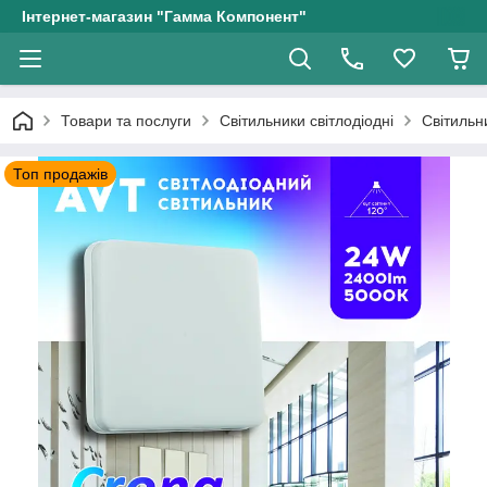
Інтернет-магазин "Гамма Компонент"
Товари та послуги
Світильники світлодіодні
Світильн
Топ продажів