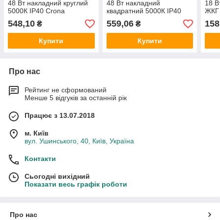
48 Вт накладний круглий
48 Вт накладний
18 В
5000К IP40 Crona
квадратний 5000К IP40
ЖКГ
Crona
548,10
559,06
158
₴
₴
Купити
Купити
Про нас
Рейтинг не сформований
Менше 5 відгуків за останній рік
Працює з 13.07.2018
м. Київ
вул. Ушинського, 40, Київ, Україна
Контакти
Сьогодні вихідний
Показати весь графік роботи
Про нас