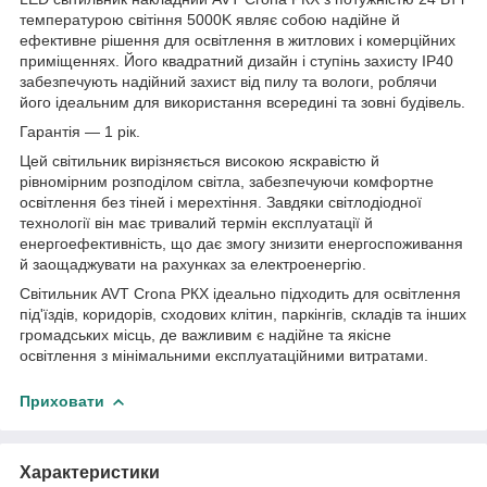
температурою світіння 5000K являє собою надійне й
ефективне рішення для освітлення в житлових і комерційних
приміщеннях. Його квадратний дизайн і ступінь захисту IP40
забезпечують надійний захист від пилу та вологи, роблячи
його ідеальним для використання всередині та зовні будівель.
Гарантія — 1 рік.
Цей світильник вирізняється високою яскравістю й
рівномірним розподілом світла, забезпечуючи комфортне
освітлення без тіней і мерехтіння. Завдяки світлодіодної
технології він має тривалий термін експлуатації й
енергоефективність, що дає змогу знизити енергоспоживання
й заощаджувати на рахунках за електроенергію.
Світильник AVT Crona РКХ ідеально підходить для освітлення
під'їздів, коридорів, сходових клітин, паркінгів, складів та інших
громадських місць, де важливим є надійне та якісне
освітлення з мінімальними експлуатаційними витратами.
Приховати
Характеристики