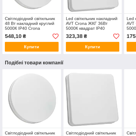
Світлодіодний світильник
Led світильник накладний
Led 
48 Вт накладний круглий
AVT Crona ЖКГ 36Вт
AVT 
5000К IP40 Crona
5000К квадрат IP40
5000
548,10
323,38
175
₴
₴
Купити
Купити
Подібні товари компанії
Світлодіодний світильник
Світлодіодний світильник
Світ