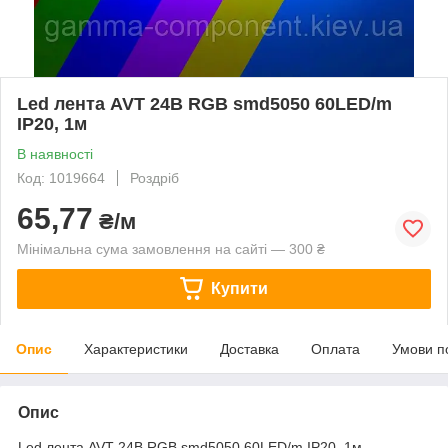
Led лента AVT 24В RGB smd5050 60LED/m
IP20, 1м
В наявності
Код: 1019664
Роздріб
65,77
₴/м
Мінімальна сума замовлення на сайті — 300 ₴
Купити
Опис
Характеристики
Доставка
Оплата
Умови п
Опис
Led лента AVT 24В RGB smd5050 60LED/m IP20, 1м