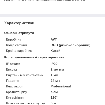
Характеристики
Основні атрибути
Виробник
AVT
Колір світіння
RGB (різнокольоровий)
Країна виробник
Китай
Користувальницькі характеристики
IP захист
IP20
Висота
2 мм мм
Відстань між контактами
1 мм
Гарантія
24 міс
Клас якості
Professional
Кратність різу
5 см
Кут світіння
120°
Кількість метрів в котушці
5 м