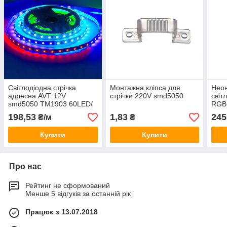
Світлодіодна стрічка
Монтажна кліпса для
Неон
адресна AVT 12V
стрічки 220V smd5050
світ
smd5050 TM1903 60LED/
RGB
м IP20
72LE
198,53
1,83
245
₴/м
₴
Купити
Купити
Про нас
Рейтинг не сформований
Менше 5 відгуків за останній рік
Працює з 13.07.2018