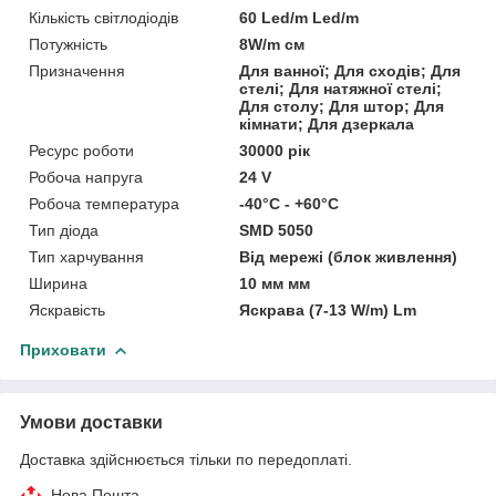
Кількість світлодіодів
60 Led/m Led/m
Потужність
8W/m см
Призначення
Для ванної; Для сходів; Для
стелі; Для натяжної стелі;
Для столу; Для штор; Для
кімнати; Для дзеркала
Ресурс роботи
30000 рік
Робоча напруга
24 V
Робоча температура
-40°С - +60°С
Тип діода
SMD 5050
Тип харчування
Від мережі (блок живлення)
Ширина
10 мм мм
Яскравість
Яскрава (7-13 W/m) Lm
Приховати
Умови доставки
Доставка здійснюється тільки по передоплаті.
Нова Пошта