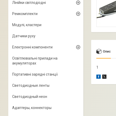
Лінійки світлодіодні
Ремкомплекти
Модулі, кластери
Датчики руху
Електронні компоненти
Опис
Освітлювальні прилади на
акумуляторах
1
Портативні зарядні станції
Светодиодные ленты
Светодиодный неон
Адаптеры, коннекторы