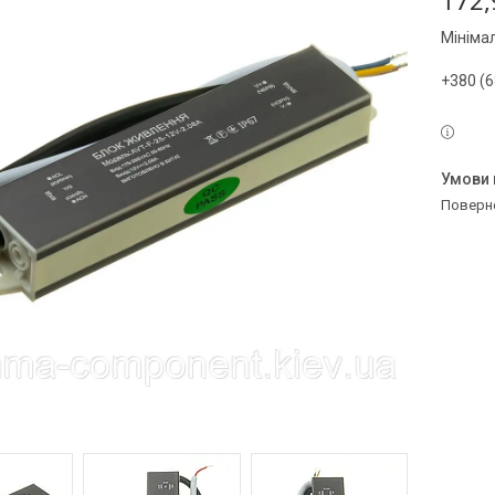
172,
Мініма
+380 (6
поверн