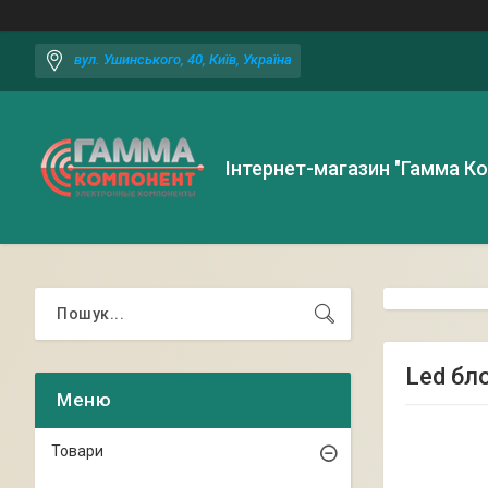
вул. Ушинського, 40, Київ, Україна
Інтернет-магазин "Гамма К
Led бл
Товари