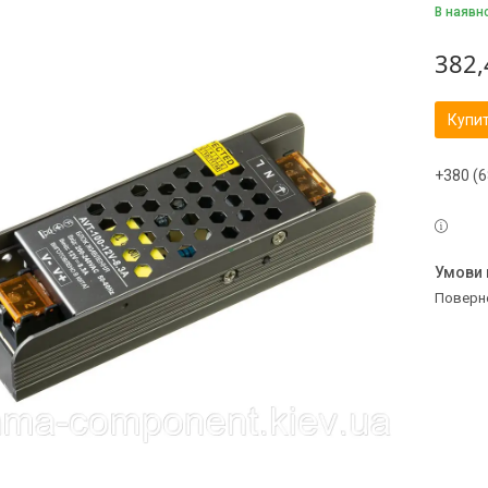
В наявн
382,
Купи
+380 (6
поверн