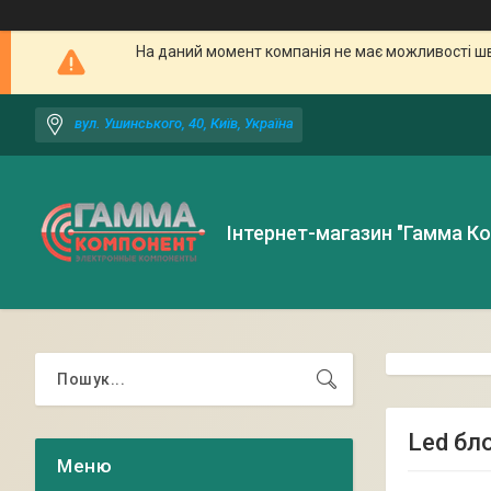
На даний момент компанія не має можливості шв
вул. Ушинського, 40, Київ, Україна
Інтернет-магазин "Гамма К
Led бл