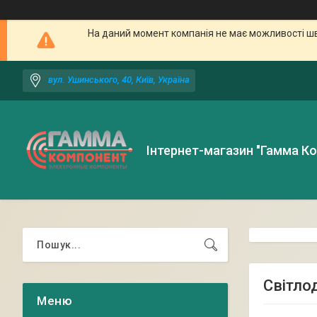
На даний момент компанія не має можливості шв
вул. Ушинського, 40, Київ, Україна
Інтернет-магазин "Гамма К
Світло