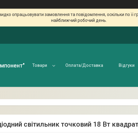
идко опрацьовувати замовлення та повідомлення, оскільки по її гр
найближчий робочий день.
омпонент"
Товари
Оплата/Доставка
Відгуки
діодний світильник точковий 18 Вт квадрат