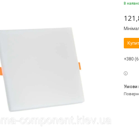
В наявн
121,
Мініма
Купи
+380 (6
поверн