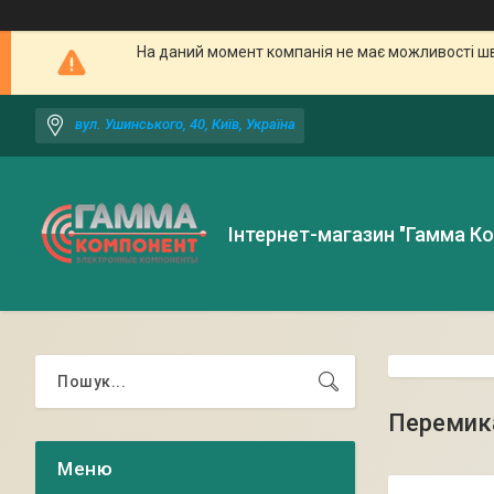
На даний момент компанія не має можливості шв
вул. Ушинського, 40, Київ, Україна
Інтернет-магазин "Гамма К
Перемик